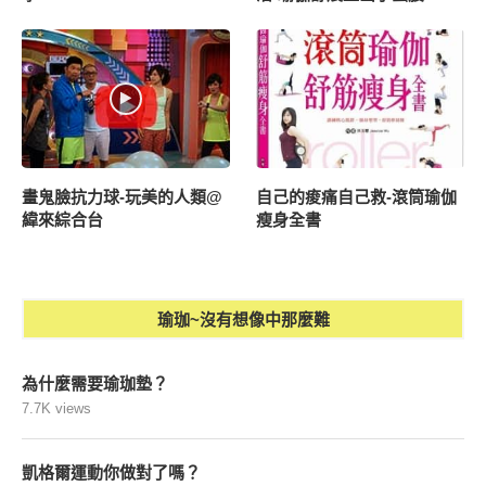
畫鬼臉抗力球-玩美的人類@
自己的痠痛自己救-滾筒瑜伽
緯來綜合台
瘦身全書
瑜珈~沒有想像中那麼難
為什麼需要瑜珈墊？
7.7K views
凱格爾運動你做對了嗎？