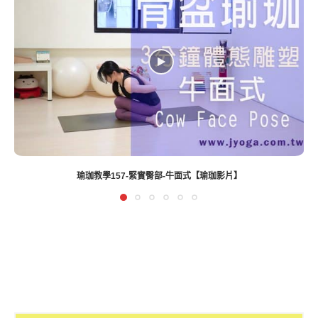
瑜珈教學157-緊實臀部-牛面式【瑜珈影片】