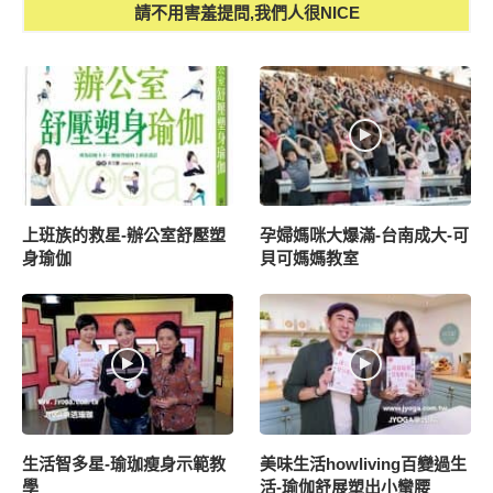
請不用害羞提問,我們人很NICE
上班族的救星-辦公室舒壓塑
孕婦媽咪大爆滿-台南成大-可
身瑜伽
貝可媽媽教室
生活智多星-瑜珈瘦身示範教
美味生活howliving百變過生
學
活-瑜伽舒展塑出小蠻腰