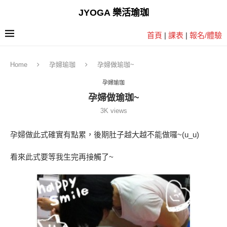
JYOGA 樂活瑜珈
首頁
|
課表
|
報名/體驗
Home
孕婦瑜珈
孕婦做瑜珈~
孕婦瑜珈
孕婦做瑜珈~
3K
views
孕婦做此式確實有點累，後期肚子越大越不能做囉~(u_u)
看來此式要等我生完再接觸了~