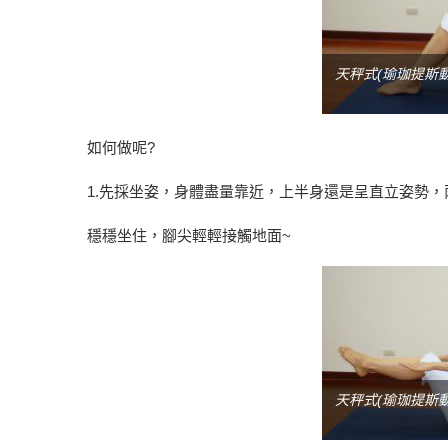
天秤式(瑜珈提斯動
如何做呢?
1.先採坐姿，身體盡量靠近，上半身還是呈直立姿勢，
穩穩坐住，腳尖輕輕接觸地面~
天秤式(瑜珈提斯動