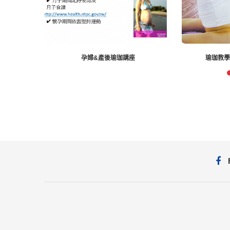
孕婦&產後瑜珈講座
瑜珈教學