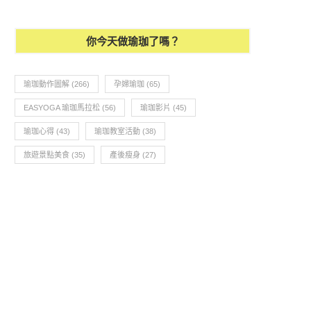
你今天做瑜珈了嗎？
瑜珈動作圖解
(266)
孕婦瑜珈
(65)
EASYOGA 瑜珈馬拉松
(56)
瑜珈影片
(45)
瑜珈心得
(43)
瑜珈教室活動
(38)
旅遊景點美食
(35)
產後瘦身
(27)