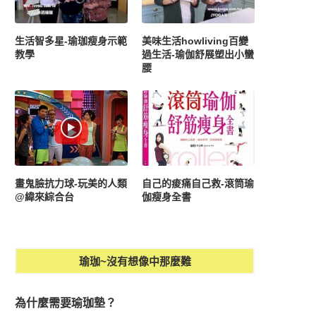
生活智多星-瑜珈瘦身示範
美味生活howliving百變
教學
過生活-瑜伽舒展塑出小蠻
腰
畫鬼臉抗力球-玩美的人類
自己的痠痛自己救-滾筒瑜
@緯來綜合台
伽瘦身全書
瑜珈~沒有想像中那麼難
為什麼需要瑜珈墊？