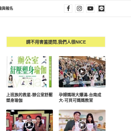
驗與報名
請不用害羞提問,我們人很NICE
上班族的救星-辦公室舒壓
孕婦媽咪大爆滿-台南成
塑身瑜伽
大-可貝可媽媽教室