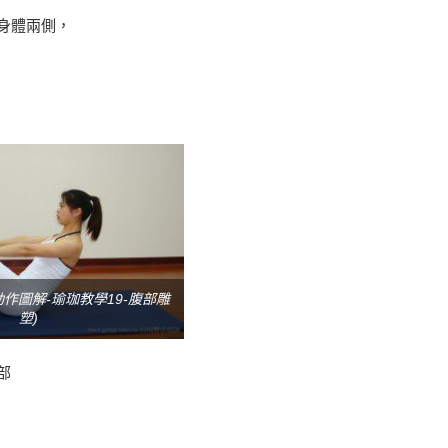
身體兩側，
作圖解-瑜珈教學19-腹部雕
塑)
部