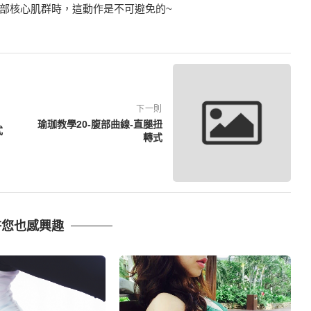
部核心肌群時，這動作是不可避免的~
下一則
瑜珈教學20-腹部曲線-直腿扭
式
轉式
許您也感興趣