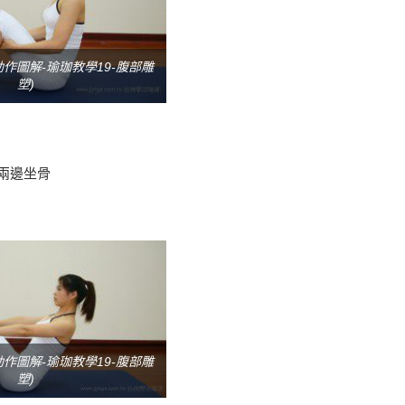
作圖解-瑜珈教學19-腹部雕
塑)
兩邊坐骨
作圖解-瑜珈教學19-腹部雕
塑)