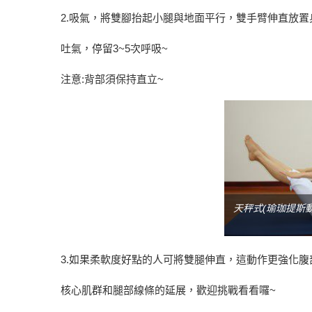
2.吸氣，將雙腳抬起小腿與地面平行，雙手臂伸直放置
吐氣，停留3~5次呼吸~
注意:背部須保持直立~
天秤式(瑜珈提斯動
3.如果柔軟度好點的人可將雙腿伸直，這動作更強化腹
核心肌群和腿部線條的延展，歡迎挑戰看看囉~