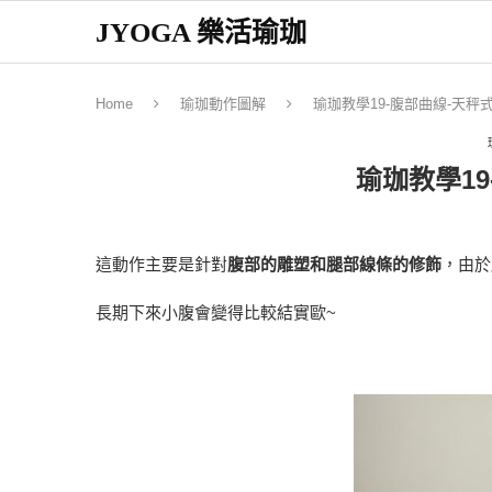
JYOGA 樂活瑜珈
Home
瑜珈動作圖解
瑜珈教學19-腹部曲線-天秤
瑜珈教學19
這動作主要是針對
腹部的雕塑和腿部線條的修飾
，由於
長期下來小腹會變得比較結實歐~