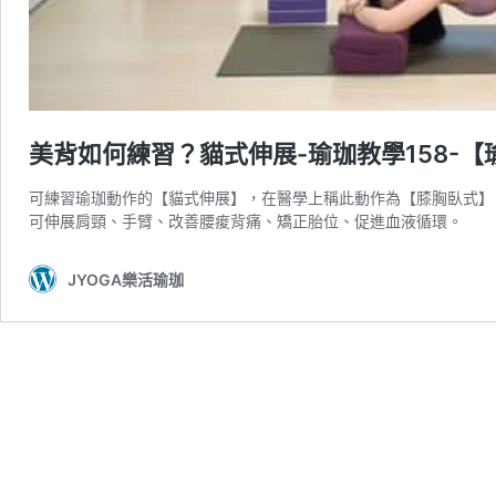
美背如何練習？貓式伸展-瑜珈教學158-【
可練習瑜珈動作的【貓式伸展】，在醫學上稱此動作為【膝胸臥式】
可伸展肩頸、手臂、改善腰痠背痛、矯正胎位、促進血液循環。
JYOGA樂活瑜珈