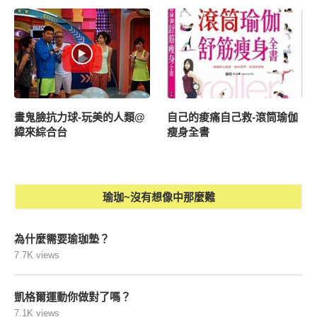
畫鬼臉抗力球-玩美的人類@
自己的痠痛自己救-滾筒瑜伽
緯來綜合台
瘦身全書
瑜珈~沒有想像中那麼難
為什麼需要瑜珈墊？
7.7K views
凱格爾運動你做對了嗎？
7.1K views