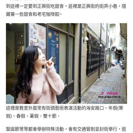
到這裡一定要到正興街吃甜食，這裡是正興街的街弄小巷，隱
藏著一些甜食和老宅咖啡館~
這裡是教室外面常有街頭藝術表演活動的海安路口，年假(寒
假)、春假、暑假、雙十節、
聖誕節等等都會舉辦特殊活動，會有交通管制並封街舉行，逛