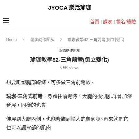
JYOGA 樂活瑜珈
首頁
|
課表
|
報名/體驗
Home
瑜珈動作圖解
瑜珈教學82-三角前彎(倒立變化)
瑜珈動作圖解
瑜珈教學82-三角前彎(倒立變化)
5.5K
views
想要雕塑腿部線條，可多做三角前彎歐~
瑜珈-三角式前彎
，身體往前彎時，大腿的後側肌群會加深
延展，同樣的
也會
伸展到
大腿內側，也能修飾到惱人的蘿蔔腿~再來就是它
也可以讓背部的肌肉