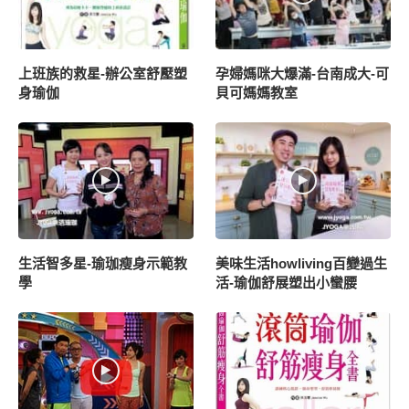
請不用害羞提問,我們人很NICE
上班族的救星-辦公室舒壓塑
孕婦媽咪大爆滿-台南成大-可
身瑜伽
貝可媽媽教室