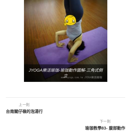
JYOGA樂活瑜珈-瑜珈動作圖解-三角式倒
立
上一則
台南關仔嶺的泡湯行
下一則
瑜珈教學83- 腹部動作