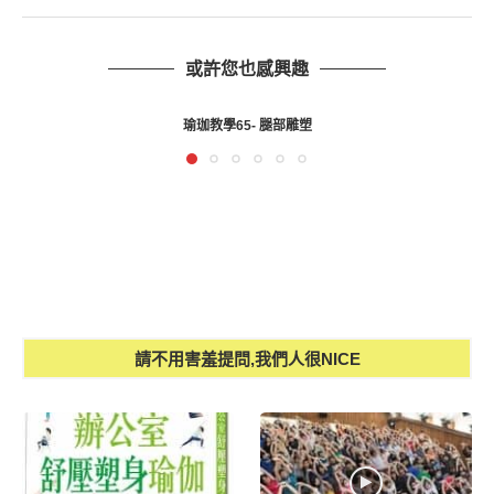
或許您也感興趣
瑜珈教學74-腿部雕塑-勇士二