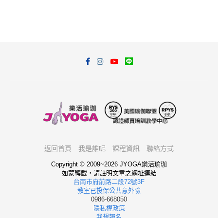
瑜珈新手該如何選擇課程呢？
3.9K views
你今天做瑜珈了嗎？
瑜珈動作圖解
(266)
孕婦瑜珈
(65)
EASYOGA 瑜珈馬拉松
(56)
瑜珈影片
(45)
瑜珈心得
(43)
瑜珈教室活動
(38)
旅遊景點美食
(35)
產後瘦身
(27)