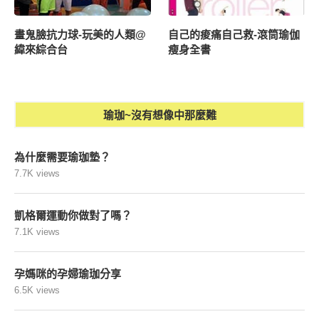
生活智多星-瑜珈瘦身示範教
美味生活howliving百變過生
學
活-瑜伽舒展塑出小蠻腰
畫鬼臉抗力球-玩美的人類@
自己的痠痛自己救-滾筒瑜伽
緯來綜合台
瘦身全書