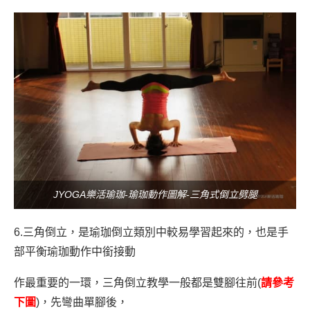
JYOGA樂活瑜珈-瑜珈動作圖解-三角式倒立劈腿
6.三角倒立，是瑜珈倒立類別中較易學習起來的，也是手
部平衡瑜珈動作中銜接動
作最重要的一環，三角倒立教學一般都是雙腳往前(
請參考
下圖
)，先彎曲單腳後，