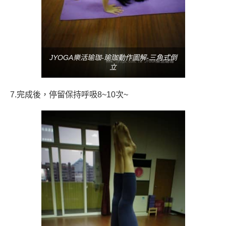
JYOGA樂活瑜珈-瑜珈動作圖解-三角式倒
立
7.完成後，停留保持呼吸8~10次~