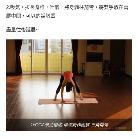
2.吸氣，拉長脊椎，吐氣，將身體往前彎，將雙手放在兩
腿中間，可以的話膝蓋
盡量往後延展~
JYOGA樂活瑜珈-瑜珈動作圖解-三角前彎