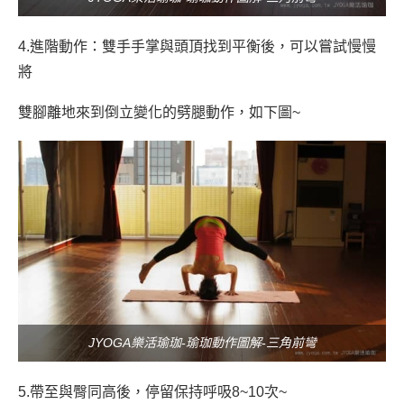
4.進階動作：雙手手掌與頭頂找到平衡後，可以嘗試慢慢
將
雙腳離地來到倒立變化的劈腿動作，如下圖~
JYOGA樂活瑜珈-瑜珈動作圖解-三角前彎
5.帶至與臀同高後
，
停留保持呼吸8~10次~