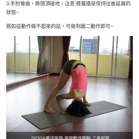
3.手肘彎曲，將頭頂碰地，注意:膝蓋還是保持往後延展的
狀態~
假如這動作做不起來的話，可做到圖二動作即可~
JYOGA樂活瑜珈-瑜珈動作圖解-三角前彎