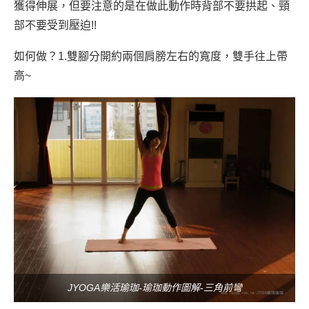
獲得伸展，但要注意的是在做此動作時背部不要拱起、頸
部不要受到壓迫!!
如何做？
1.雙腳分開約兩個肩膀左右的寬度，雙手往上帶
高~
JYOGA樂活瑜珈-瑜珈動作圖解-三角前彎