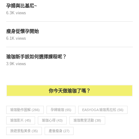
瑜珈~沒有想像中那麼難
為什麼需要瑜珈墊？
7.7K views
凱格爾運動你做對了嗎？
7.1K views
孕媽咪的孕婦瑜珈分享
6.5K views
孕婦與比基尼~
6.3K views
瘦身從懷孕開始
6.1K views