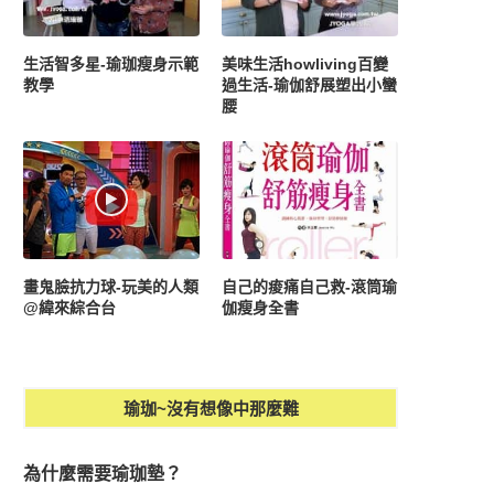
生活智多星-瑜珈瘦身示範
美味生活howliving百變
教學
過生活-瑜伽舒展塑出小蠻
腰
畫鬼臉抗力球-玩美的人類
自己的痠痛自己救-滾筒瑜
@緯來綜合台
伽瘦身全書
瑜珈~沒有想像中那麼難
為什麼需要瑜珈墊？