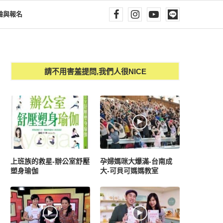
驗與報名
請不用害羞提問,我們人很NICE
上班族的救星-辦公室舒壓
孕婦媽咪大爆滿-台南成
塑身瑜伽
大-可貝可媽媽教室