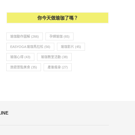
你今天做瑜珈了嗎？
瑜珈動作圖解
(266)
孕婦瑜珈
(65)
EASYOGA 瑜珈馬拉松
(56)
瑜珈影片
(45)
瑜珈心得
(43)
瑜珈教室活動
(38)
旅遊景點美食
(35)
產後瘦身
(27)
LINE