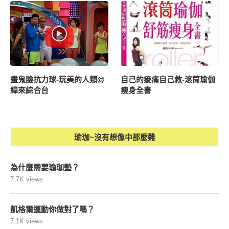
畫鬼臉抗力球-玩美的人類@
自己的痠痛自己救-滾筒瑜伽
緯來綜合台
瘦身全書
瑜珈~沒有想像中那麼難
為什麼需要瑜珈墊？
7.7K views
凱格爾運動你做對了嗎？
7.1K views