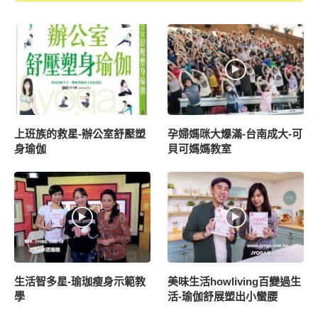
上班族的救星-辦公室舒壓塑
孕婦媽咪大爆滿-台南成大-可
身瑜伽
貝可媽媽教室
生活智多星-瑜珈瘦身示範教
美味生活howliving百變過生
學
活-瑜伽舒展塑出小蠻腰