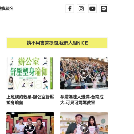
驗與報名
請不用害羞提問,我們人很NICE
上班族的救星-辦公室舒壓
孕婦媽咪大爆滿-台南成
塑身瑜伽
大-可貝可媽媽教室