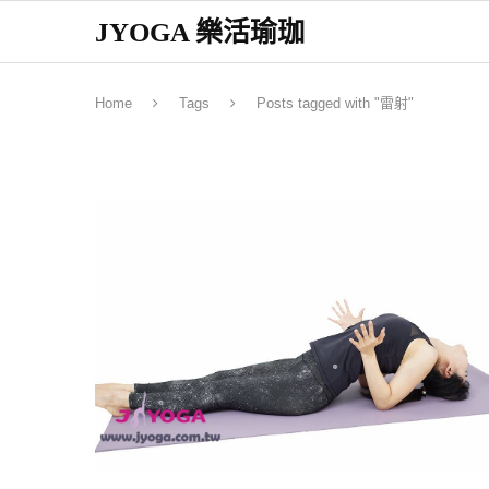
JYOGA 樂活瑜珈
Home
Tags
Posts tagged with "雷射"