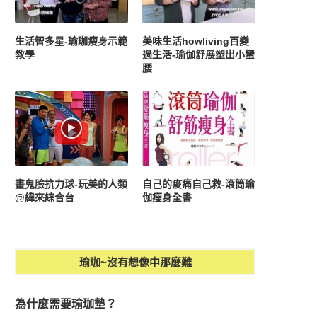
生活智多星-瑜珈瘦身示範
美味生活howliving百變
教學
過生活-瑜伽舒展塑出小蠻
腰
畫鬼臉抗力球-玩美的人類
自己的痠痛自己救-滾筒瑜
@緯來綜合台
伽瘦身全書
瑜珈~沒有想像中那麼難
為什麼需要瑜珈墊？