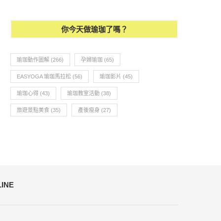
你今天做瑜珈了嗎？
瑜珈動作圖解
(266)
孕婦瑜珈
(65)
EASYOGA 瑜珈馬拉松
(56)
瑜珈影片
(45)
瑜珈心得
(43)
瑜珈教室活動
(38)
旅遊景點美食
(35)
產後瘦身
(27)
LINE