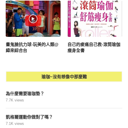
畫鬼臉抗力球-玩美的人類@
自己的痠痛自己救-滾筒瑜伽
緯來綜合台
瘦身全書
瑜珈~沒有想像中那麼難
為什麼需要瑜珈墊？
7.7K views
凱格爾運動你做對了嗎？
7.1K views