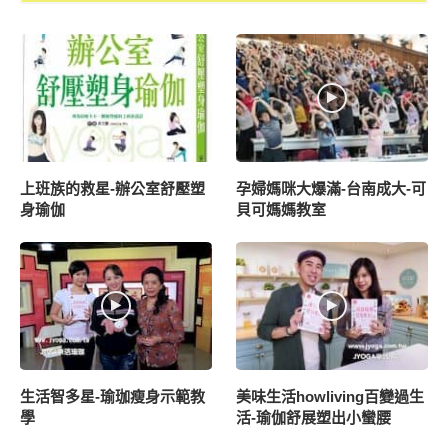
上班族的救星-辦公室舒壓塑
孕婦媽咪大爆滿-台南成大-可
身瑜伽
貝可媽媽教室
生活智多星-瑜珈瘦身示範教
美味生活howliving百變過生
學
活-瑜伽舒展塑出小蠻腰