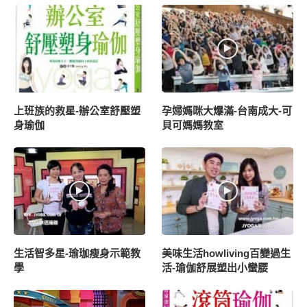
上班族的救星-辦公室舒壓塑
孕婦媽咪大爆滿-台南成大-可
身瑜伽
貝可媽媽教室
生活智多星-瑜珈瘦身示範教
美味生活howliving百變過生
學
活-瑜伽舒展塑出小蠻腰