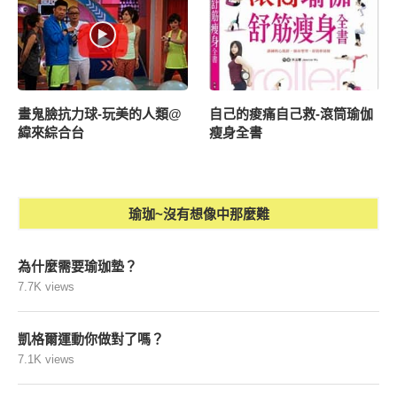
畫鬼臉抗力球-玩美的人類@
自己的痠痛自己救-滾筒瑜伽
緯來綜合台
瘦身全書
瑜珈~沒有想像中那麼難
為什麼需要瑜珈墊？
7.7K views
凱格爾運動你做對了嗎？
7.1K views