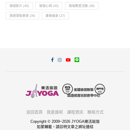
瑜珈影片
(45)
瑜珈心得
(43)
瑜珈教室活動
(38)
旅遊景點美食
(35)
產後瘦身
(27)
返回首頁
我是誰呢
課程資訊
聯絡方式
Copyright © 2009~2026 JYOGA樂活瑜珈
如蒙轉載，請註明文章之網址連結