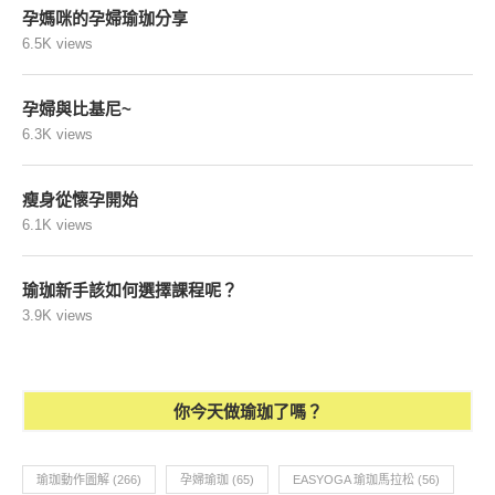
孕媽咪的孕婦瑜珈分享
6.5K views
孕婦與比基尼~
6.3K views
瘦身從懷孕開始
6.1K views
瑜珈新手該如何選擇課程呢？
3.9K views
你今天做瑜珈了嗎？
瑜珈動作圖解
(266)
孕婦瑜珈
(65)
EASYOGA 瑜珈馬拉松
(56)