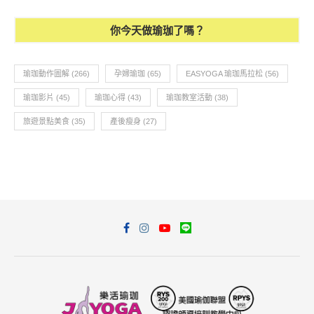
你今天做瑜珈了嗎？
瑜珈動作圖解
(266)
孕婦瑜珈
(65)
EASYOGA 瑜珈馬拉松
(56)
瑜珈影片
(45)
瑜珈心得
(43)
瑜珈教室活動
(38)
旅遊景點美食
(35)
產後瘦身
(27)