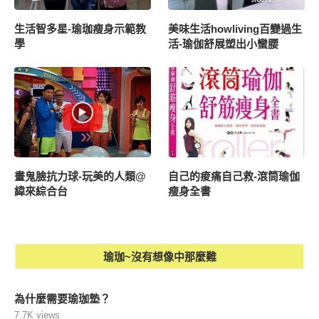
生活智多星-瑜珈瘦身示範教
美味生活howliving百變過生
學
活-瑜伽舒展塑出小蠻腰
畫鬼臉抗力球-玩美的人類@
自己的痠痛自己救-滾筒瑜伽
緯來綜合台
瘦身全書
瑜珈~沒有想像中那麼難
為什麼需要瑜珈墊？
7.7K views