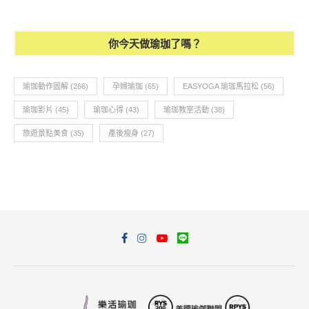
你今天做瑜珈了嗎？
瑜珈動作圖解
(266)
孕婦瑜珈
(65)
EASYOGA 瑜珈馬拉松
(56)
瑜珈影片
(45)
瑜珈心得
(43)
瑜珈教室活動
(38)
旅遊景點美食
(35)
產後瘦身
(27)