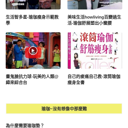
生活智多星-瑜珈瘦身示範教
美味生活howliving百變過生
學
活-瑜伽舒展塑出小蠻腰
畫鬼臉抗力球-玩美的人類@
自己的痠痛自己救-滾筒瑜伽
緯來綜合台
瘦身全書
瑜珈~沒有想像中那麼難
為什麼需要瑜珈墊？