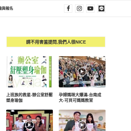
驗與報名
請不用害羞提問,我們人很NICE
上班族的救星-辦公室舒壓
孕婦媽咪大爆滿-台南成
塑身瑜伽
大-可貝可媽媽教室