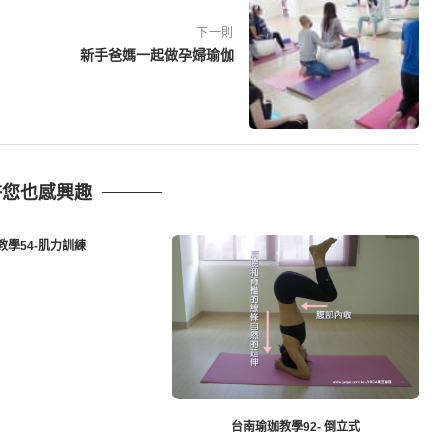
下一則
新手爸媽一起做孕婦瑜伽
許您也感興趣
教學54-肌力訓練
台南瑜珈教學92- 倒立式