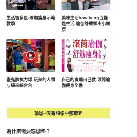
生活智多星-瑜珈瘦身示範
美味生活howliving百變
教學
過生活-瑜伽舒展塑出小蠻
腰
畫鬼臉抗力球-玩美的人類
自己的痠痛自己救-滾筒瑜
@緯來綜合台
伽瘦身全書
瑜珈~沒有想像中那麼難
為什麼需要瑜珈墊？