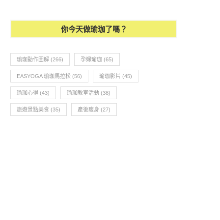
你今天做瑜珈了嗎？
瑜珈動作圖解
(266)
孕婦瑜珈
(65)
EASYOGA 瑜珈馬拉松
(56)
瑜珈影片
(45)
瑜珈心得
(43)
瑜珈教室活動
(38)
旅遊景點美食
(35)
產後瘦身
(27)
西拉雅風景區-大佛下戶外瑜珈
瑜珈教學154-流動瑜珈練習【瑜