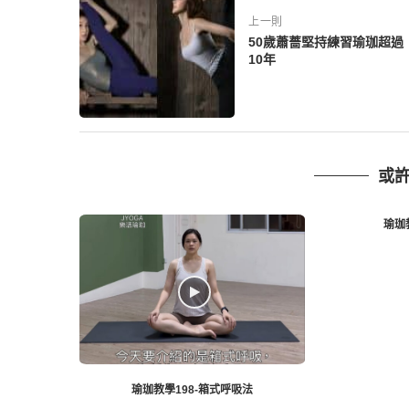
上一則
50歲蕭薔堅持練習瑜珈超過
10年
或
瑜珈
瑜珈教學198-箱式呼吸法