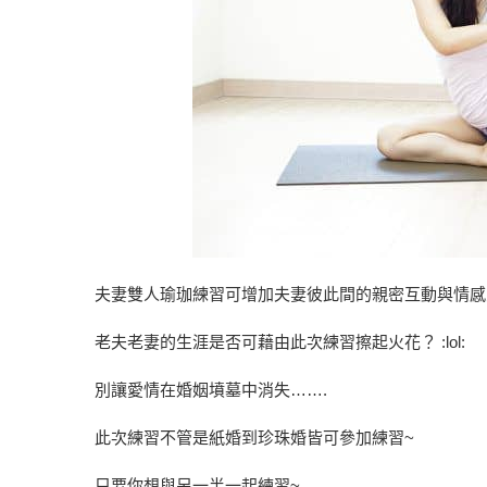
夫妻雙人瑜珈練習可增加夫妻彼此間的親密互動與情感
老夫老妻的生涯是否可藉由此次練習擦起火花？ :lol:
別讓愛情在婚姻墳墓中消失…….
此次練習不管是紙婚到珍珠婚皆可參加練習~
只要你想與另一半一起練習~