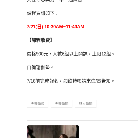
課程資訊如下：
7/21(日) 10:30AM~11:40AM
【課程收費】
價格900元，人數6組以上開課，上限12組。
自備瑜伽墊。
7/18前完成報名，如欲轉帳請來信/電告知。
夫妻瑜伽
夫妻瑜珈
雙人瑜珈