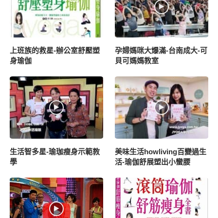
上班族的救星-辦公室舒壓塑
孕婦媽咪大爆滿-台南成大-可
身瑜伽
貝可媽媽教室
生活智多星-瑜珈瘦身示範教
美味生活howliving百變過生
學
活-瑜伽舒展塑出小蠻腰