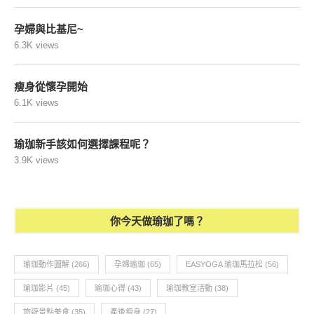
孕婦與比基尼~
6.3K views
瘦身從懷孕開始
6.1K views
瑜珈新手該如何選擇課程呢？
3.9K views
你今天做瑜珈了嗎？
瑜珈動作圖解
(266)
孕婦瑜珈
(65)
EASYOGA 瑜珈馬拉松
(56)
瑜珈影片
(45)
瑜珈心得
(43)
瑜珈教室活動
(38)
旅遊景點美食
(35)
產後瘦身
(27)