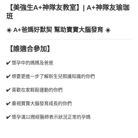
【美強生A+神隊友教室】| A+神隊友瑜珈
班
☀️ A+爸媽好默契 幫助寶寶大腦發育 ☀️
【誰適合參加】
✔️
懷孕中的媽媽及爸爸
✔️
想要更進一步了解新生兒照護知識的你們
✔️
喜歡在家輕鬆運動的你們
✔️
重視寶寶大腦發育成長的你們
✔️
懷孕滿12周經醫師表示狀況正常的孕媽