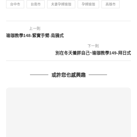
台中市
台南市
夫妻孕婦瑜珈
孕婦瑜珈
高雄市
上一則
瑜珈教學148-緊實手臂-烏鴉式
下一則
別在冬天養胖自己~瑜珈教學149-拜日式
或許您也感興趣