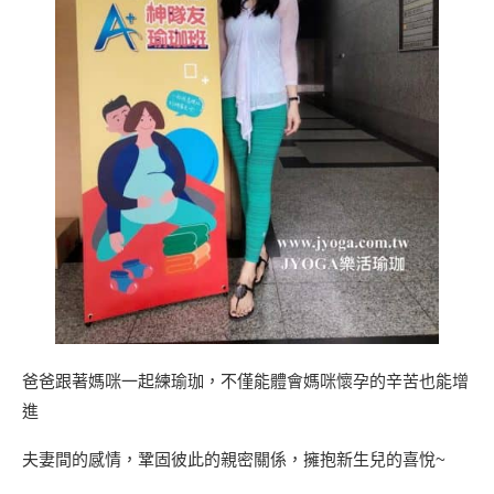
爸爸跟著媽咪一起練瑜珈，不僅能體會媽咪懷孕的辛苦也能增
進
夫妻間的感情，鞏固彼此的親密關係，擁抱新生兒的喜悅~