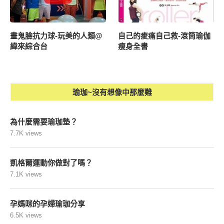
畫鬼臉抗力球-玩美的人類@
自己的痠痛自己救-滾筒瑜伽
緯來綜合台
瘦身全書
瑜珈~沒有想像中那麼難
為什麼需要瑜珈墊？
7.7K views
凱格爾運動你做對了嗎？
7.1K views
孕媽咪的孕婦瑜珈分享
6.5K views