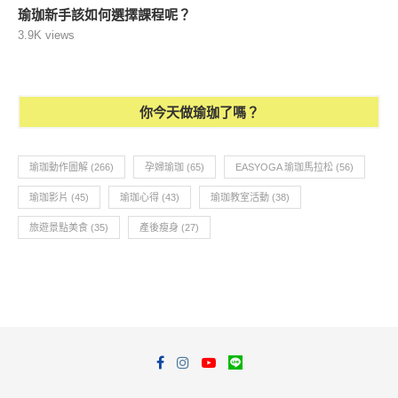
瑜珈新手該如何選擇課程呢？
3.9K views
你今天做瑜珈了嗎？
瑜珈動作圖解
(266)
孕婦瑜珈
(65)
EASYOGA 瑜珈馬拉松
(56)
瑜珈影片
(45)
瑜珈心得
(43)
瑜珈教室活動
(38)
旅遊景點美食
(35)
產後瘦身
(27)