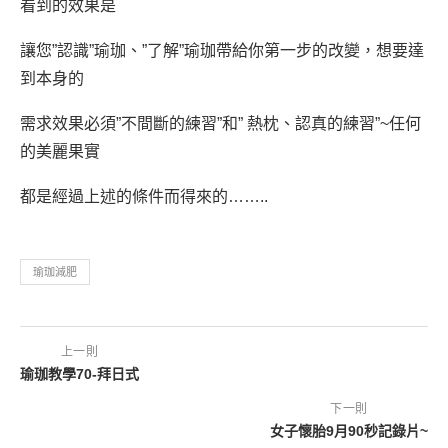
看到的效果是
讓您”認識”瑜珈、”了解”瑜珈帶給你第一步的改變，想要達
到本身的
需求效果必須”不間斷的練習”和” 熱枕、認真的練習”~任何
的美麗果實
都是經過上述的條件而得來的……..
瑜珈減肥
上一則
瑜珈教學70-拜日式
下一則
女子懷胎9月90秒記錄片~