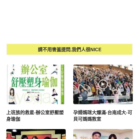
請不用害羞提問,我們人很NICE
上班族的救星-辦公室舒壓塑
孕婦媽咪大爆滿-台南成大-可
身瑜伽
貝可媽媽教室