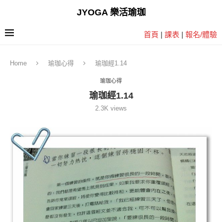
JYOGA 樂活瑜珈
首頁
|
課表
|
報名/體驗
Home
瑜珈心得
瑜珈經1.14
瑜珈心得
瑜珈經1.14
2.3K
views