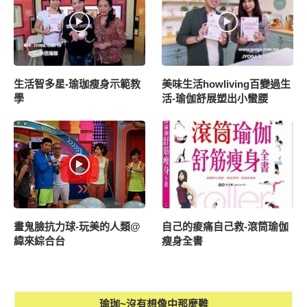
生活智多星-瑜珈瘦身示範教
美味生活howliving百變過生
學
活-瑜伽舒展塑出小蠻腰
畫鬼臉抗力球-玩美的人類@
自己的痠痛自己救-滾筒瑜伽
緯來綜合台
瘦身全書
瑜珈~沒有想像中那麼難