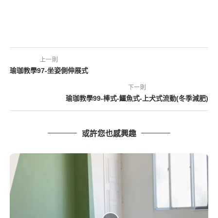
上一則
瑜珈教學97-坐姿側伸展式
下一則
瑜珈教學99-棒式-鱷魚式-上犬式流動(冬季減肥)
或許您也感興趣