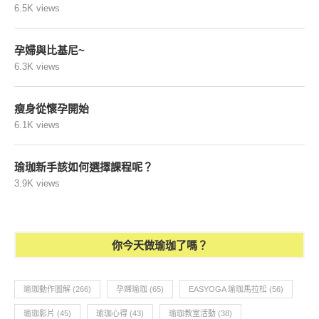
6.5K views
孕婦與比基尼~
6.3K views
瘦身從懷孕開始
6.1K views
瑜珈新手該如何選擇課程呢？
3.9K views
你今天做瑜珈了嗎？
瑜珈動作圖解
(266)
孕婦瑜珈
(65)
EASYOGA 瑜珈馬拉松
(56)
瑜珈影片
(45)
瑜珈心得
(43)
瑜珈教室活動
(38)