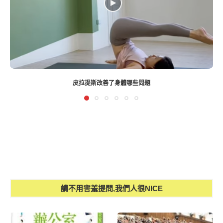
滾筒瑜伽舒筋瘦身全書介紹-PART 3
請不用害羞提問,我們人很NICE