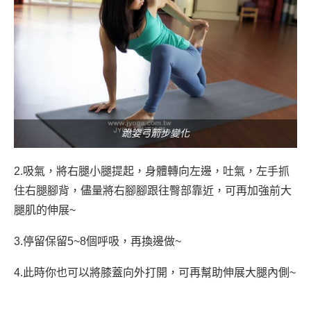
跪姿弓箭步變化
2.吸氣，將右腿小腿提起，身體轉向左邊，吐氣，左手抓
住右腿腳背，儘量將右腳腳跟往臀部靠近，可再加強前大
腿肌的伸展~
3.停留保留5~8個呼吸，再換邊做~
4.此時你也可以將膝蓋向外打開，可再幫助伸展大腿內側~