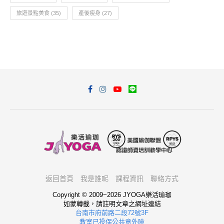
旅遊景點美食
(35)
產後瘦身
(27)
返回首頁
我是誰呢
課程資訊
聯絡方式
Copyright © 2009~2026 JYOGA樂活瑜珈
如蒙轉載，請註明文章之網址連結
台南市府前路二段72號3F
教室已投保公共意外險