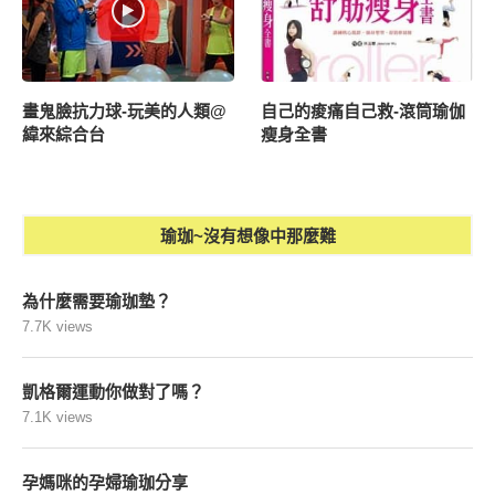
畫鬼臉抗力球-玩美的人類@
自己的痠痛自己救-滾筒瑜伽
緯來綜合台
瘦身全書
瑜珈~沒有想像中那麼難
為什麼需要瑜珈墊？
7.7K views
凱格爾運動你做對了嗎？
7.1K views
孕媽咪的孕婦瑜珈分享