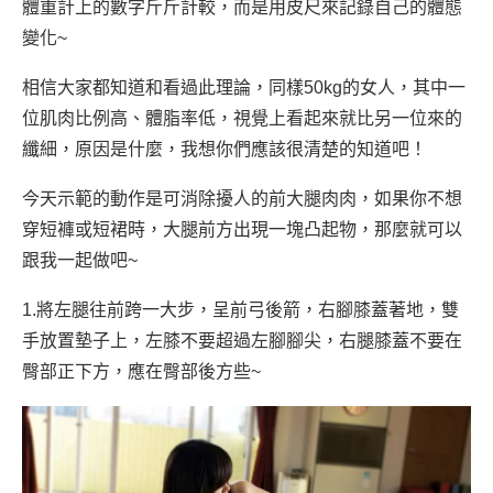
體重計上的數字斤斤計較，而是用皮尺來記錄自己的體態
變化~
相信大家都知道和看過此理論，同樣50kg的女人，其中一
位肌肉比例高、體脂率低，視覺上看起來就比另一位來的
纖細，原因是什麼，我想你們應該很清楚的知道吧！
今天示範的動作是可消除擾人的前大腿肉肉，如果你不想
穿短褲或短裙時，大腿前方出現一塊凸起物，那麼就可以
跟我一起做吧~
1.將左腿往前跨一大步，呈前弓後箭，右腳膝蓋著地，雙
手放置墊子上，左膝不要超過左腳腳尖，右腿膝蓋不要在
臀部正下方，應在臀部後方些~