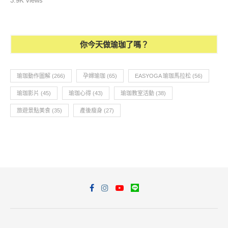
3.9K views
你今天做瑜珈了嗎？
瑜珈動作圖解
(266)
孕婦瑜珈
(65)
EASYOGA 瑜珈馬拉松
(56)
瑜珈影片
(45)
瑜珈心得
(43)
瑜珈教室活動
(38)
旅遊景點美食
(35)
產後瘦身
(27)