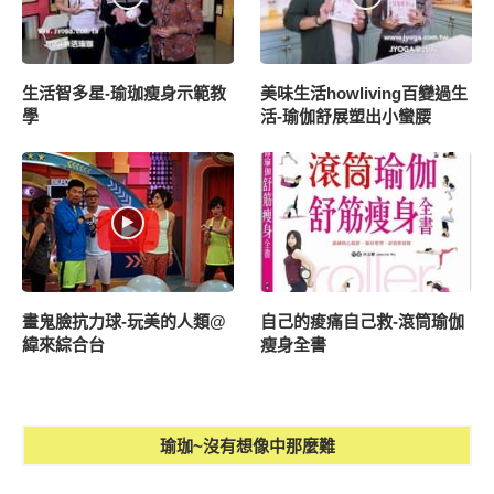
生活智多星-瑜珈瘦身示範教
美味生活howliving百變過生
學
活-瑜伽舒展塑出小蠻腰
畫鬼臉抗力球-玩美的人類@
自己的痠痛自己救-滾筒瑜伽
緯來綜合台
瘦身全書
瑜珈~沒有想像中那麼難