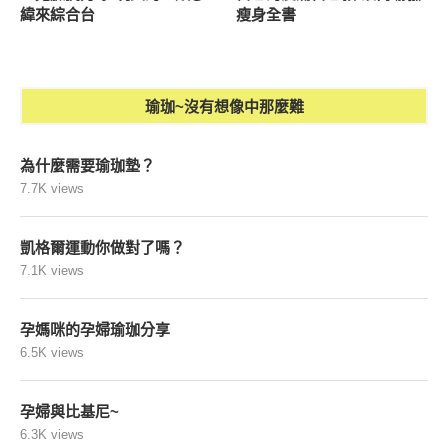
緯來綜合台
瘦身全書
瑜珈~沒有想像中那麼難
為什麼需要瑜珈墊？
7.7K views
凱格爾運動你做對了嗎？
7.1K views
孕媽咪的孕婦瑜珈分享
6.5K views
孕婦與比基尼~
6.3K views