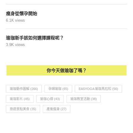
瘦身從懷孕開始
6.1K views
瑜珈新手該如何選擇課程呢？
3.9K views
你今天做瑜珈了嗎？
瑜珈動作圖解
(266)
孕婦瑜珈
(65)
EASYOGA 瑜珈馬拉松
(56)
瑜珈影片
(45)
瑜珈心得
(43)
瑜珈教室活動
(38)
旅遊景點美食
(35)
產後瘦身
(27)