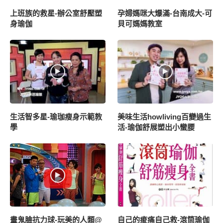
上班族的救星-辦公室舒壓塑
孕婦媽咪大爆滿-台南成大-可
身瑜伽
貝可媽媽教室
生活智多星-瑜珈瘦身示範教
美味生活howliving百變過生
學
活-瑜伽舒展塑出小蠻腰
畫鬼臉抗力球-玩美的人類@
自己的痠痛自己救-滾筒瑜伽