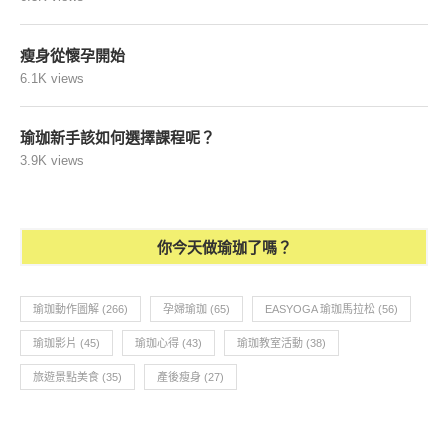
瘦身從懷孕開始
6.1K views
瑜珈新手該如何選擇課程呢？
3.9K views
你今天做瑜珈了嗎？
瑜珈動作圖解
(266)
孕婦瑜珈
(65)
EASYOGA 瑜珈馬拉松
(56)
瑜珈影片
(45)
瑜珈心得
(43)
瑜珈教室活動
(38)
旅遊景點美食
(35)
產後瘦身
(27)