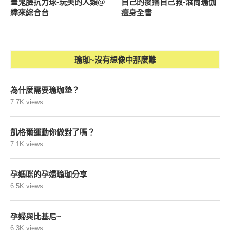
畫鬼臉抗力球-玩美的人類@
自己的痠痛自己救-滾筒瑜伽
緯來綜合台
瘦身全書
瑜珈~沒有想像中那麼難
為什麼需要瑜珈墊？
7.7K views
凱格爾運動你做對了嗎？
7.1K views
孕媽咪的孕婦瑜珈分享
6.5K views
孕婦與比基尼~
6.3K views