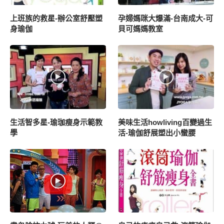
上班族的救星-辦公室舒壓塑
孕婦媽咪大爆滿-台南成大-可
身瑜伽
貝可媽媽教室
生活智多星-瑜珈瘦身示範教
美味生活howliving百變過生
學
活-瑜伽舒展塑出小蠻腰