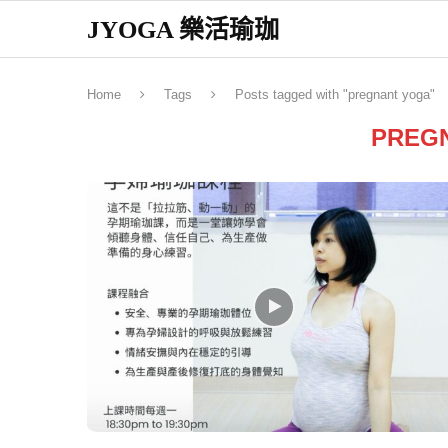
JYOGA 樂活瑜珈
Home
Tags
Posts tagged with "pregnant yoga"
PREG