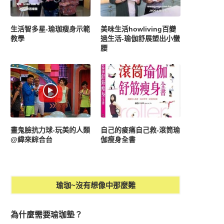
生活智多星-瑜珈瘦身示範
美味生活howliving百變
教學
過生活-瑜伽舒展塑出小蠻
腰
畫鬼臉抗力球-玩美的人類
自己的痠痛自己救-滾筒瑜
@緯來綜合台
伽瘦身全書
瑜珈~沒有想像中那麼難
為什麼需要瑜珈墊？