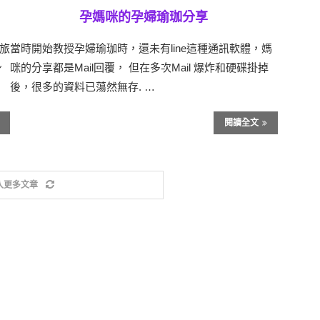
孕媽咪的孕婦瑜珈分享
旅
當時開始教授孕婦瑜珈時，還未有line這種通訊軟體，媽
身
咪的分享都是Mail回覆， 但在多次Mail 爆炸和硬碟掛掉
後，很多的資料已蕩然無存. …
閱讀全文
入更多文章