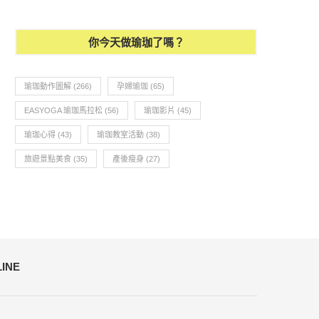
你今天做瑜珈了嗎？
瑜珈動作圖解
(266)
孕婦瑜珈
(65)
EASYOGA 瑜珈馬拉松
(56)
瑜珈影片
(45)
瑜珈心得
(43)
瑜珈教室活動
(38)
旅遊景點美食
(35)
產後瘦身
(27)
LINE