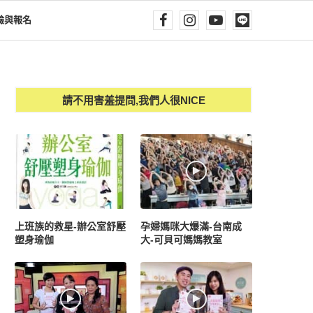
驗與報名
請不用害羞提問,我們人很NICE
上班族的救星-辦公室舒壓
孕婦媽咪大爆滿-台南成
塑身瑜伽
大-可貝可媽媽教室