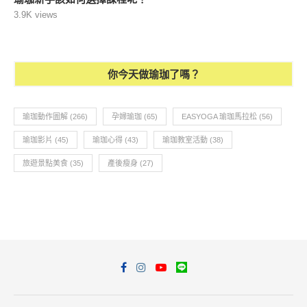
3.9K views
你今天做瑜珈了嗎？
瑜珈動作圖解
(266)
孕婦瑜珈
(65)
EASYOGA 瑜珈馬拉松
(56)
瑜珈影片
(45)
瑜珈心得
(43)
瑜珈教室活動
(38)
旅遊景點美食
(35)
產後瘦身
(27)