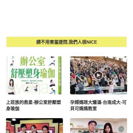
請不用害羞提問,我們人很NICE
上班族的救星-辦公室舒壓塑
孕婦媽咪大爆滿-台南成大-可
身瑜伽
貝可媽媽教室