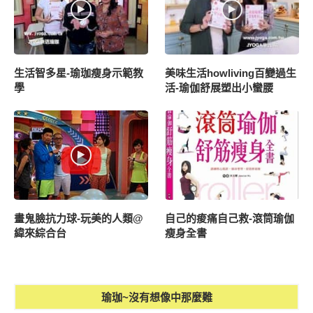
生活智多星-瑜珈瘦身示範教
美味生活howliving百變過生
學
活-瑜伽舒展塑出小蠻腰
畫鬼臉抗力球-玩美的人類@
自己的痠痛自己救-滾筒瑜伽
緯來綜合台
瘦身全書
瑜珈~沒有想像中那麼難