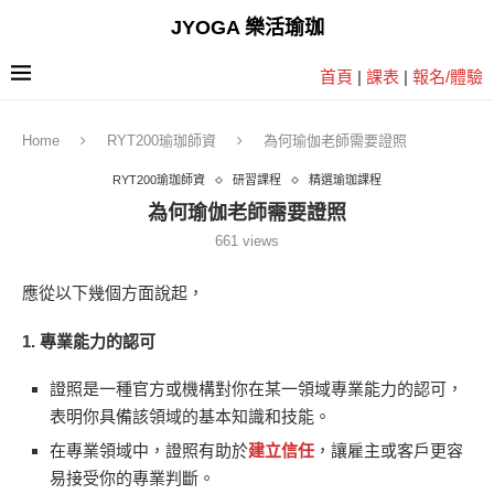
JYOGA 樂活瑜珈
首頁
|
課表
|
報名/體驗
Home
RYT200瑜珈師資
為何瑜伽老師需要證照
RYT200瑜珈師資
研習課程
精選瑜珈課程
為何瑜伽老師需要證照
661
views
應從以下幾個方面說起，
1.
專業能力的認可
證照是一種官方或機構對你在某一領域專業能力的認可，
表明你具備該領域的基本知識和技能。
在專業領域中，證照有助於
建立信任
，讓雇主或客戶更容
易接受你的專業判斷。