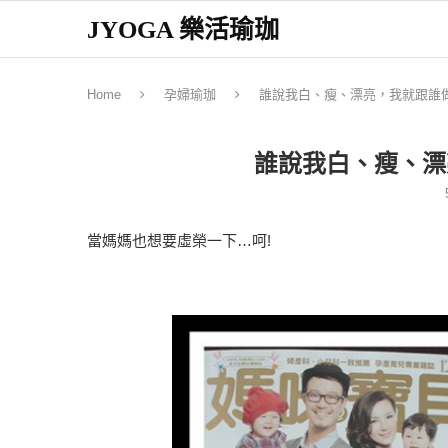
JYOGA 樂活瑜珈
Home
孕婦瑜珈
誰說我白、瘦、漂亮，我就跟誰
誰說我白、瘦、漂
當媽媽也想要虛榮一下…呵!