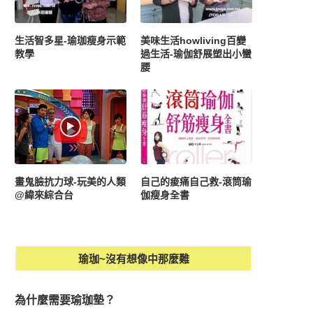
生活智多星-瑜珈瘦身示範
美味生活howliving百變
教學
過生活-瑜伽舒展塑出小蠻
腰
畫鬼臉抗力球-玩美的人類
自己的痠痛自己救-滾筒瑜
@緯來綜合台
伽瘦身全書
瑜珈~沒有想像中那麼難
為什麼需要瑜珈墊？