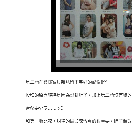
第二胎在媽咪寶貝雜誌留下美好的記憶!!^^
投稿的原因純粹是因為想封肚了，加上第二胎沒有醜的
當然要分享…… :-D
和第一胎比較，規律的瑜伽練習真的很重要，除了體態