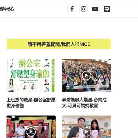
驗與報名
請不用害羞提問,我們人很NICE
上班族的救星-辦公室舒壓
孕婦媽咪大爆滿-台南成
塑身瑜伽
大-可貝可媽媽教室