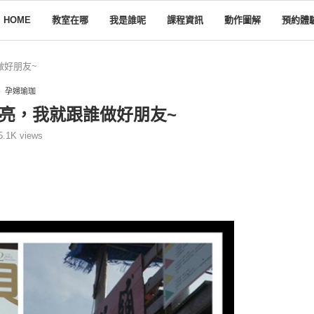
HOME
教室在哪
我是誰呢
課程資訊
動作圖解
預約體
做好朋友~
孕婦瑜珈
亮，我就跟誰做好朋友~
5.1K
views