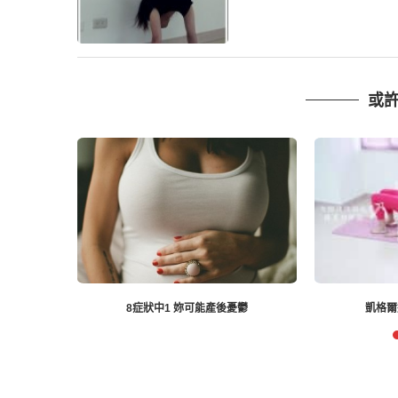
或
憂鬱
凱格爾運動你做對了嗎？
向妊娠紋宣