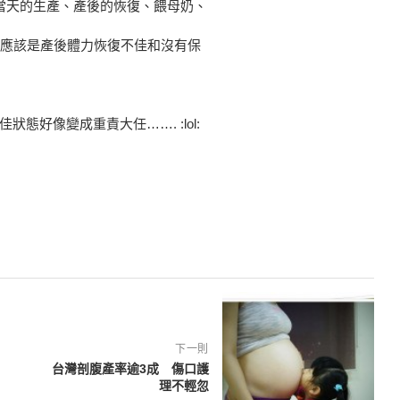
付當天的生產、產後的恢復、餵母奶、
這應該是產後體力恢復不佳和沒有保
好像變成重責大任……. :lol:
下一則
台灣剖腹產率逾3成 傷口護
理不輕忽