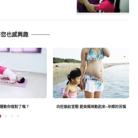
許您也感興趣
戰 愛美媽咪動起來~孕婦的苦惱
為何孕婦不宜做倒立？