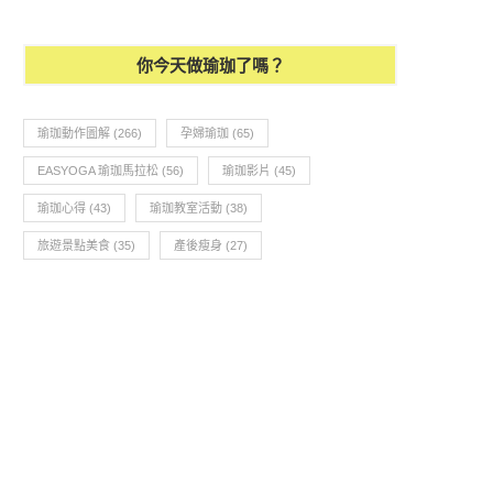
你今天做瑜珈了嗎？
瑜珈動作圖解
(266)
孕婦瑜珈
(65)
EASYOGA 瑜珈馬拉松
(56)
瑜珈影片
(45)
瑜珈心得
(43)
瑜珈教室活動
(38)
旅遊景點美食
(35)
產後瘦身
(27)