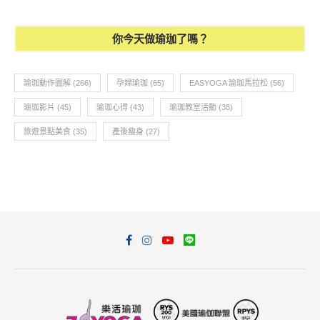
你今天做瑜珈了嗎？
瑜珈動作圖解
(266)
孕婦瑜珈
(65)
EASYOGA 瑜珈馬拉松
(56)
瑜珈影片
(45)
瑜珈心得
(43)
瑜珈教室活動
(38)
旅遊景點美食
(35)
產後瘦身
(27)