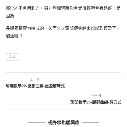
部位才不會用到力，另外剛練習時你會覺得輕壓會有點疼，是
因為
長期累積壓力造成的，久而久之頭部便會越來越感到輕盈了~
加油囉!!!
兔式
上一則
瑜珈教學22-腿部曲線-坐姿前彎式
下一則
瑜珈教學25-腿部曲線-剪刀式
或許您也感興趣