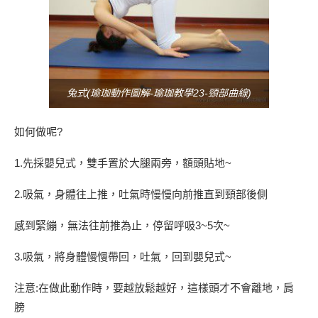
兔式(瑜珈動作圖解-瑜珈教學23-頸部曲線)
如何做呢?
1.先採嬰兒式，雙手置於大腿兩旁，額頭貼地~
2.吸氣，身體往上推，吐氣時慢慢向前推直到頸部後側
感到緊繃，無法往前推為止，停留呼吸3~5次~
3.吸氣，將身體慢慢帶回，吐氣，回到嬰兒式~
注意:在做此動作時，要越放鬆越好，這樣頭才不會離地，肩
膀