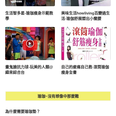
生活智多星-瑜珈瘦身示範教
美味生活howliving百變過生
學
活-瑜伽舒展塑出小蠻腰
畫鬼臉抗力球-玩美的人類@
自己的痠痛自己救-滾筒瑜伽
緯來綜合台
瘦身全書
瑜珈~沒有想像中那麼難
為什麼需要瑜珈墊？