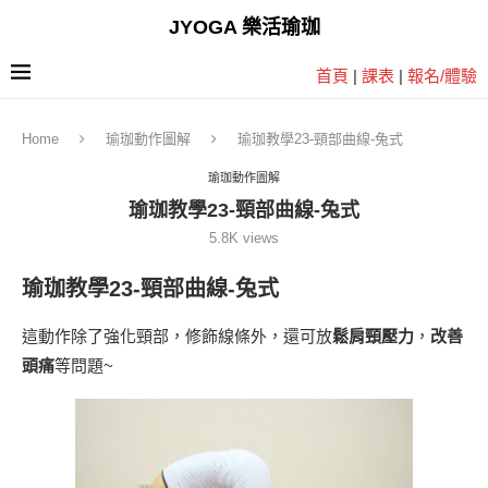
JYOGA 樂活瑜珈
首頁
|
課表
|
報名/體驗
Home
瑜珈動作圖解
瑜珈教學23-頸部曲線-兔式
瑜珈動作圖解
瑜珈教學23-頸部曲線-兔式
5.8K
views
瑜珈教學23-頸部曲線-兔式
這動作除了強化頸部，修飾線條外，還可放
鬆肩頸壓力
，
改善
頭痛
等問題~