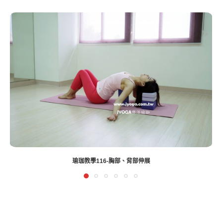
瑜珈教學116-胸部、背部伸展