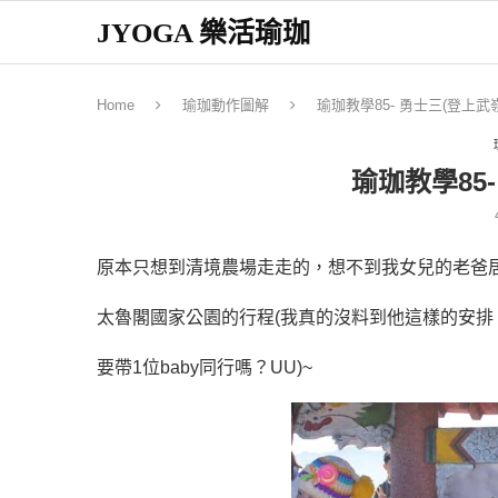
JYOGA 樂活瑜珈
Home
瑜珈動作圖解
瑜珈教學85- 勇士三(登上武嶺
瑜珈教學85
原本只想到清境農場走走的，想不到我女兒的老爸
太魯閣國家公園的行程(我真的沒料到他這樣的安排
要帶1位baby同行嗎？UU)~