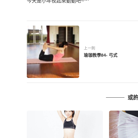
今天是小年夜起來動動吧~^^
上一則
瑜珈教學84- 弓式
或