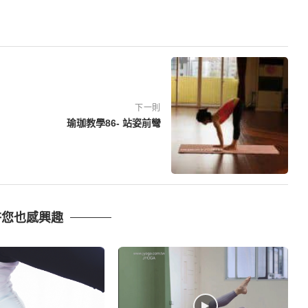
下一則
瑜珈教學86- 站姿前彎
許您也感興趣