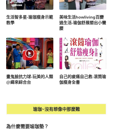
生活智多星-瑜珈瘦身示範
美味生活howliving百變
教學
過生活-瑜伽舒展塑出小蠻
腰
畫鬼臉抗力球-玩美的人類
自己的痠痛自己救-滾筒瑜
@緯來綜合台
伽瘦身全書
瑜珈~沒有想像中那麼難
為什麼需要瑜珈墊？