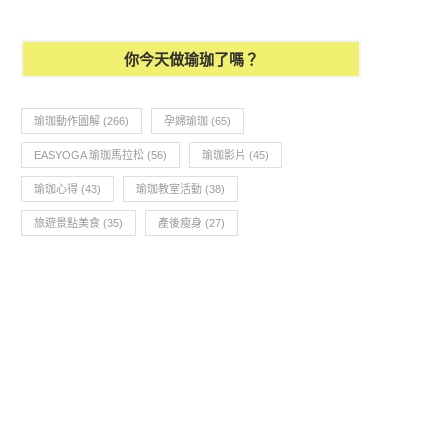
你今天做瑜珈了嗎？
瑜珈動作圖解
(266)
孕婦瑜珈
(65)
EASYOGA 瑜珈馬拉松
(56)
瑜珈影片
(45)
瑜珈心得
(43)
瑜珈教室活動
(38)
旅遊景點美食
(35)
產後瘦身
(27)