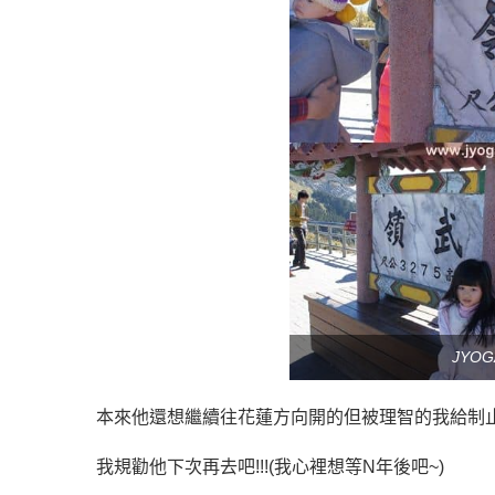
JYO
本來他還想繼續往花蓮方向開的但被理智的我給制
我規勸他下次再去吧!!!(我心裡想等N年後吧~)