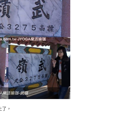
GA樂活瑜珈-武嶺
止了，