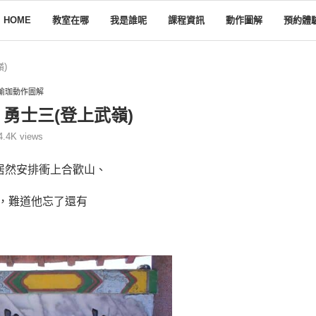
HOME
教室在哪
我是誰呢
課程資訊
動作圖解
預約體
)
瑜珈動作圖解
- 勇士三(登上武嶺)
4.4K
views
居然安排衝上合歡山、
，難道他忘了還有