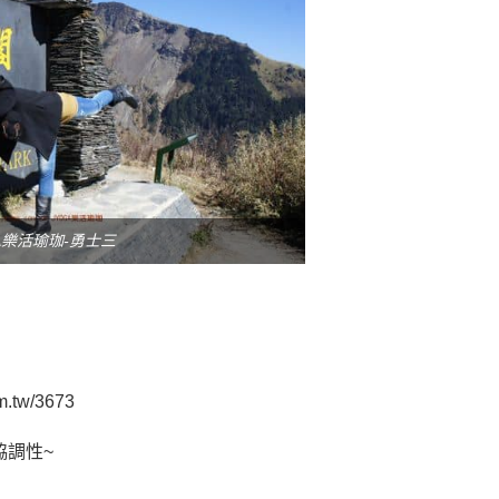
GA樂活瑜珈-勇士三
m.tw/3673
協調性~