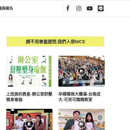
驗與報名
請不用害羞提問,我們人很NICE
上班族的救星-辦公室舒壓
孕婦媽咪大爆滿-台南成
塑身瑜伽
大-可貝可媽媽教室