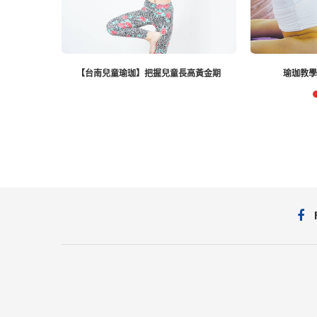
握兒童長高黃金期
瑜珈教學41-背部延展-犁鋤式