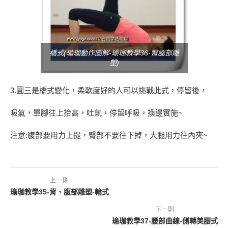
橋式(瑜珈動作圖解-瑜珈教學36-臀腿部雕
塑)
3.圖三是橋式變化，柔軟度好的人可以挑戰此式，停留後，
吸氣，單腳往上抬高，吐氣，停留呼吸，換邊實施~
注意:腹部要用力上提，臀部不要往下掉，大腿用力往內夾~
上一則
瑜珈教學35-背、腹部雕塑-輪式
下一則
瑜珈教學37-腰部曲線-側轉美腰式