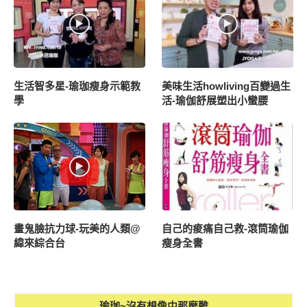
生活智多星-瑜珈瘦身示範教
美味生活howliving百變過生
學
活-瑜伽舒展塑出小蠻腰
畫鬼臉抗力球-玩美的人類@
自己的痠痛自己救-滾筒瑜伽
緯來綜合台
瘦身全書
瑜珈~沒有想像中那麼難