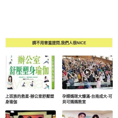
請不用害羞提問,我們人很NICE
上班族的救星-辦公室舒壓塑
孕婦媽咪大爆滿-台南成大-可
身瑜伽
貝可媽媽教室