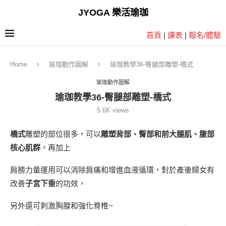
JYOGA 樂活瑜珈
首頁
|
課表
|
報名/體驗
Home
瑜珈動作圖解
瑜珈教學36-臀腿部雕塑-橋式
瑜珈動作圖解
瑜珈教學36-臀腿部雕塑-橋式
5.6K
views
橋式
雕塑的部位很多，可以
雕塑背部、臀部和前大腿肌、腹部
核心肌群
，再加上
肩膀力量運用可以消除肩痛和增進血液循環，對於產後婦女有
改善
子宮下垂
的功效，
另外還可刺激胸腺和強化脊椎~