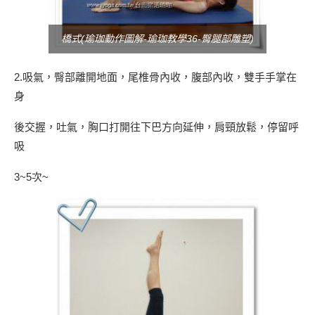
橋式(瑜珈動作圖解-瑜珈教學36-臀腿部雕塑)
2.吸氣，臀部離開地面，尾椎骨內收，腹部內收，雙手手掌在
身
後交握，吐氣，胸口打開往下巴方向延伸，肩頸放鬆，停留呼
吸
3~5次~