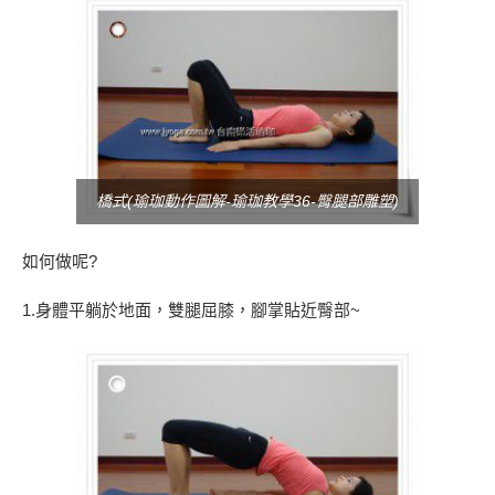
橋式(瑜珈動作圖解-瑜珈教學36-臀腿部雕塑)
如何做呢?
1.身體平躺於地面，雙腿屈膝，腳掌貼近臀部~