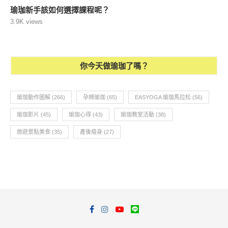
瑜珈新手該如何選擇課程呢？
3.9K views
你今天做瑜珈了嗎？
瑜珈動作圖解
(266)
孕婦瑜珈
(65)
EASYOGA 瑜珈馬拉松
(56)
瑜珈影片
(45)
瑜珈心得
(43)
瑜珈教室活動
(38)
旅遊景點美食
(35)
產後瘦身
(27)