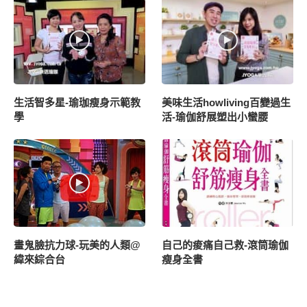
生活智多星-瑜珈瘦身示範教
美味生活howliving百變過生
學
活-瑜伽舒展塑出小蠻腰
畫鬼臉抗力球-玩美的人類@
自己的痠痛自己救-滾筒瑜伽
緯來綜合台
瘦身全書