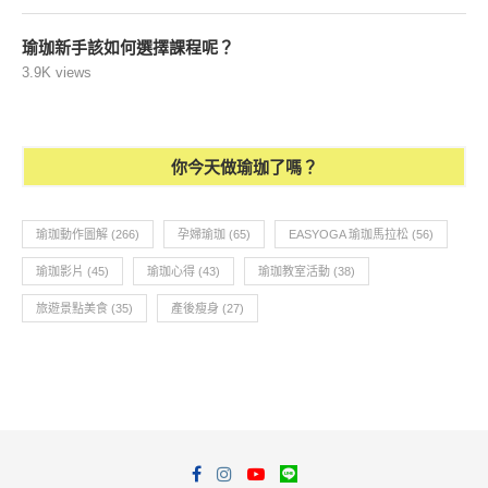
瑜珈新手該如何選擇課程呢？
3.9K views
你今天做瑜珈了嗎？
瑜珈動作圖解
(266)
孕婦瑜珈
(65)
EASYOGA 瑜珈馬拉松
(56)
瑜珈影片
(45)
瑜珈心得
(43)
瑜珈教室活動
(38)
旅遊景點美食
(35)
產後瘦身
(27)