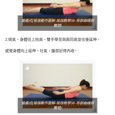
蝗蟲式(瑜珈動作圖解-瑜珈教學38-背部曲線部
雕塑)
2.吸氣，身體往上抬高，雙手舉至與肩同高並往後延伸，
感覺身體向上延伸，吐氣，腹部記得內收~
蝗蟲式(瑜珈動作圖解-瑜珈教學38-背部曲線部
雕塑)