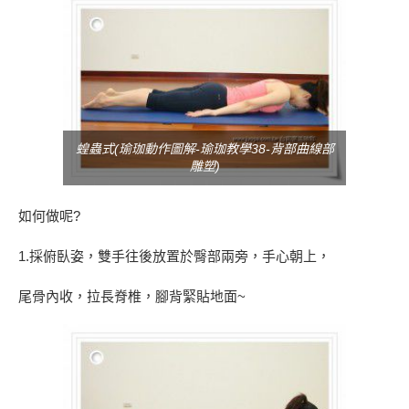
蝗蟲式(瑜珈動作圖解-瑜珈教學38-背部曲線部
雕塑)
如何做呢?
1.採俯臥姿，雙手往後放置於臀部兩旁，手心朝上，
尾骨內收，拉長脊椎，腳背緊貼地面~