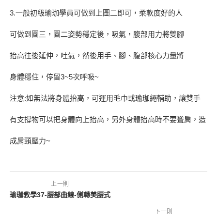
3.一般初級瑜珈學員可做到上圖二即可，柔軟度好的人
可做到圖三，圖二姿勢穩定後，吸氣，腹部用力將雙腳
抬高往後延伸，吐氣，然後用手、腳、腹部核心力量將
身體穩住，停留3~5次呼吸~
注意:如無法將身體抬高，可運用毛巾或瑜珈繩輔助，讓雙手
有支撐物可以把身體向上抬高，另外身體抬高時不要聳肩，造
成肩頸壓力~
上一則
瑜珈教學37-腰部曲線-側轉美腰式
下一則