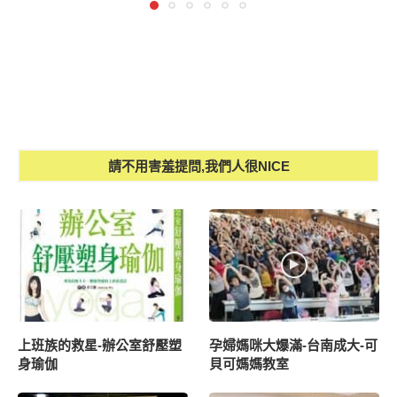
請不用害羞提問,我們人很NICE
上班族的救星-辦公室舒壓塑
孕婦媽咪大爆滿-台南成大-可
身瑜伽
貝可媽媽教室