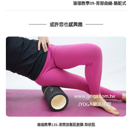
瑜珈教學39-背部曲線-駱駝式
或許您也感興趣
教學135-滾筒放鬆肌筋膜-梨狀肌