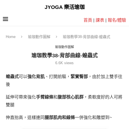
JYOGA 樂活瑜珈
首頁
|
課表
|
報名/體驗
Home
瑜珈動作圖解
瑜珈教學38-背部曲線-蝗蟲式
瑜珈動作圖解
瑜珈教學38-背部曲線-蝗蟲式
6.6K
views
蝗蟲式
可以
強化背肌
、打開前驅，
緊實臀部
，由於加上雙手往
後
延伸可帶來強化
手臂線條
和
腹部核心肌群
，柔軟度好的人可將
雙腿
伸直抬高，這樣連同
腿部肌肉和線條
一併強化和雕塑到~