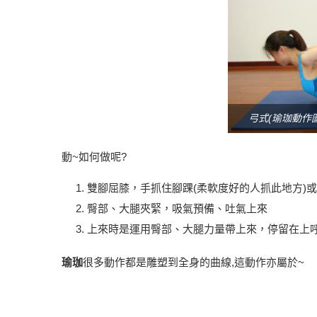
弓式(瑜珈動作圖
動~如何做呢?
雙腳屈膝，手抓住腳踝(柔軟度好的人抓此地方)
臀部、大腿夾緊，吸氣預備、吐氣上來
上來時是運用臀部、大腿力量帶上來，停留在上呼吸
瑜珈
很多動作都是雕塑到全身的曲線,這動作亦屬於~