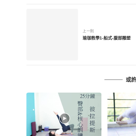
上一則
瑜珈教學1-船式-腹部雕塑
或