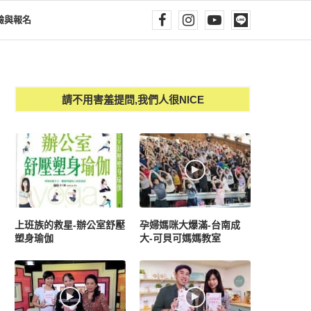
驗與報名
請不用害羞提問,我們人很NICE
上班族的救星-辦公室舒壓
孕婦媽咪大爆滿-台南成
塑身瑜伽
大-可貝可媽媽教室