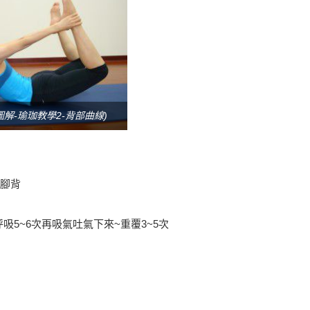
解-瑜珈教學2-背部曲線)
或腳背
5~6次再吸氣吐氣下來~重覆3~5次