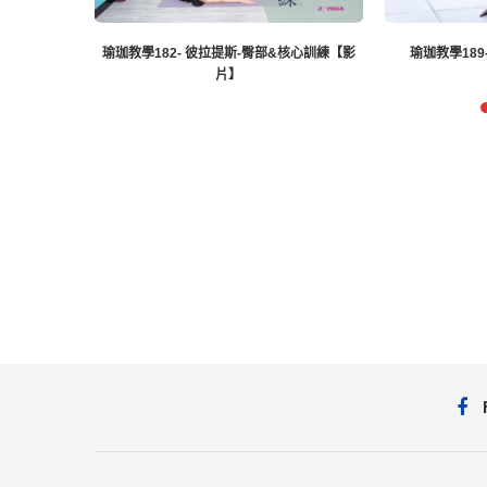
瑜珈教學182- 彼拉提斯-臀部&核心訓練【影
瑜珈教學18
片】