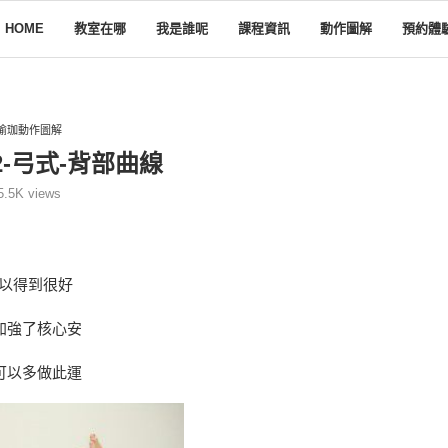
HOME
教室在哪
我是誰呢
課程資訊
動作圖解
預約體
瑜珈動作圖解
-弓式-背部曲線
5.5K
views
可以得到很好
加強了核心安
可以多做此運