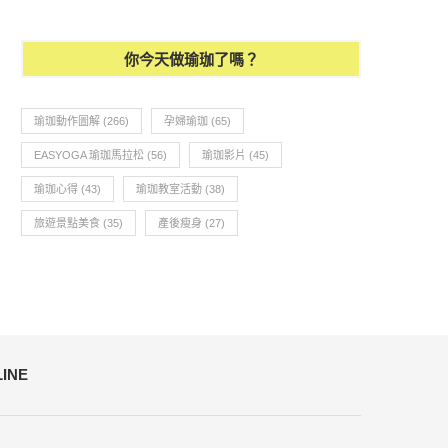
瑜珈與淋巴系統
瑜珈教學120-手臂、肩頸
你今天做瑜珈了嗎？
瑜珈動作圖解
(266)
孕婦瑜珈
(65)
EASYOGA 瑜珈馬拉松
(56)
瑜珈影片
(45)
瑜珈心得
(43)
瑜珈教室活動
(38)
旅遊景點美食
(35)
產後瘦身
(27)
LINE