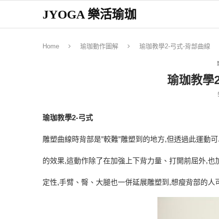
JYOGA 樂活瑜珈
Home
瑜珈動作圖解
瑜珈教學2-弓式-背部曲線
瑜珈教學2
瑜珈教學2-弓式
雕塑曲線時背部是”較難”雕塑到的地方,但透過此運動
的效果,這動作除了在加強上下背力量、打開前屈外,也
定性,手臂、臀、大腿也一併延展雕塑到,想瘦背部的人