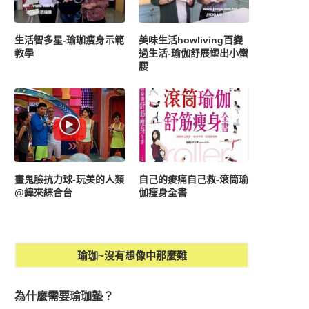
生活智多星-瑜珈瘦身示範
美味生活howliving百變
教學
過生活-瑜伽舒展塑出小蠻
腰
畫鬼臉抗力球-玩美的人類
自己的痠痛自己救-滾筒瑜
@緯來綜合台
伽瘦身全書
瑜珈~沒有想像中那麼難
為什麼需要瑜珈墊？