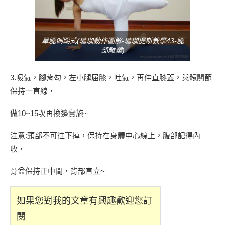
單腿側踢式(瑜珈動作圖解-瑜珈提斯教學43-腿
部雕塑)
3.吸氣，腳背勾，左小腿屈膝，吐氣，再伸直膝蓋，與髖關節
保持一直線，
做10~15次再換邊實施~
注意:頸部不可往下掉，保持在身體中心線上，腹部記得內
收，
骨盆保持正中間，背部直立~
如果您對我的文章有興趣歡迎您訂
閱