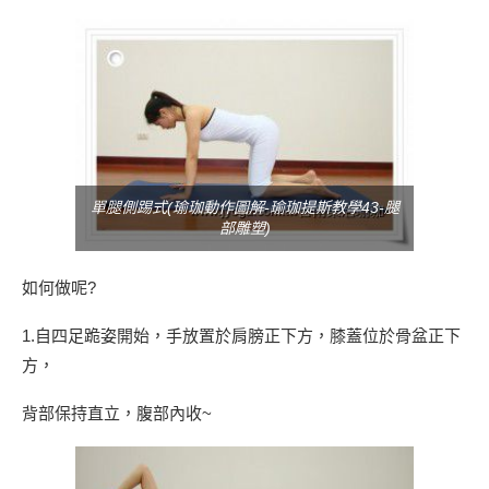
單腿側踢式(瑜珈動作圖解-瑜珈提斯教學43-腿
部雕塑)
如何做呢?
1.自四足跪姿開始，手放置於肩膀正下方，膝蓋位於骨盆正下
方，
背部保持直立，腹部內收~