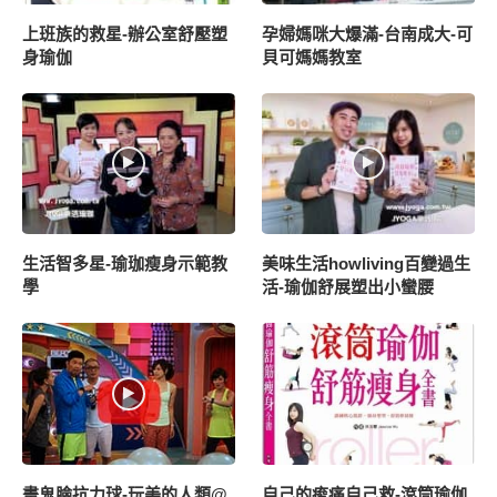
上班族的救星-辦公室舒壓塑
孕婦媽咪大爆滿-台南成大-可
身瑜伽
貝可媽媽教室
生活智多星-瑜珈瘦身示範教
美味生活howliving百變過生
學
活-瑜伽舒展塑出小蠻腰
畫鬼臉抗力球-玩美的人類@
自己的痠痛自己救-滾筒瑜伽