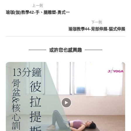
上一則
瑜珈(伽)教學42-手、腿雕塑-勇式一
下一則
瑜珈教學44-背部伸展-貓式伸展
或許您也感興趣