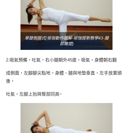
單腿側踢式(瑜珈動作圖解-瑜珈提斯教學43-腿
部雕塑)
2.吸氣預備，吐氣，右小腿朝外45度，吸氣，身體朝右翻
成側面，左腳腳尖點地，身體、腿與地墊垂直，左手放置頭
後，
吐氣，左腳上抬與臀部同高~