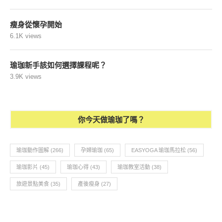
瘦身從懷孕開始
6.1K views
瑜珈新手該如何選擇課程呢？
3.9K views
你今天做瑜珈了嗎？
瑜珈動作圖解
(266)
孕婦瑜珈
(65)
EASYOGA 瑜珈馬拉松
(56)
瑜珈影片
(45)
瑜珈心得
(43)
瑜珈教室活動
(38)
旅遊景點美食
(35)
產後瘦身
(27)