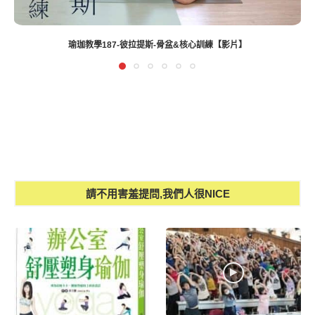
瑜珈教學137-加強側伸展式
請不用害羞提問,我們人很NICE