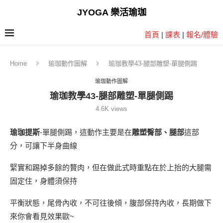
JYOGA 樂活瑜珈
首頁
|
課表
|
報名/體驗
Home
瑜珈動作圖解
瑜珈教學43-腿部雕塑-單腿側踢
瑜珈動作圖解
瑜珈教學43-腿部雕塑-單腿側踢
4.6K
views
瑜珈提斯
-單腿側踢，這動作主要是在
雕塑臀部、腿部
這部
分，可讓下半身曲線
緊實和踢掉多餘的贅肉，但在做此式時重點在於上抬的大腿需
固定住，身體須保持
平衡狀態，尾骨內收，不可往後傾，腹部保持內收，長期做下
來你會看見效果歐~