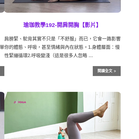
瑜珈教學192-開肩開胸【影片】
，
肩膀緊、駝背其實不只是「不舒服」而已，它會一路影響
單
你的體態、呼吸，甚至情緒與內在狀態。1.身體層面：慢
性緊繃循環2.呼吸變淺（這是很多人忽略 …
閱讀全文