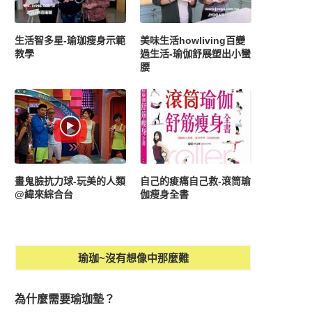
生活智多星-瑜珈瘦身示範
美味生活howliving百變
教學
過生活-瑜伽舒展塑出小蠻
腰
畫鬼臉抗力球-玩美的人類
自己的痠痛自己救-滾筒瑜
@緯來綜合台
伽瘦身全書
瑜珈~沒有想像中那麼難
為什麼需要瑜珈墊？