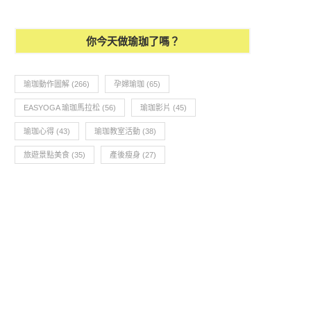
你今天做瑜珈了嗎？
瑜珈動作圖解
(266)
孕婦瑜珈
(65)
EASYOGA 瑜珈馬拉松
(56)
瑜珈影片
(45)
瑜珈心得
(43)
瑜珈教室活動
(38)
旅遊景點美食
(35)
產後瘦身
(27)