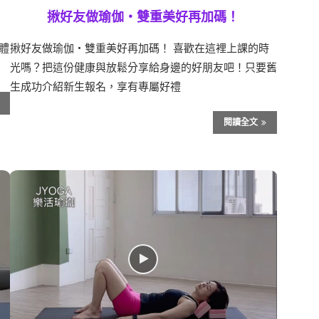
揪好友做瑜伽・雙重美好再加碼！
身體
揪好友做瑜伽・雙重美好再加碼！ 喜歡在這裡上課的時
光嗎？把這份健康與放鬆分享給身邊的好朋友吧！只要舊
生成功介紹新生報名，享有專屬好禮
閱讀全文