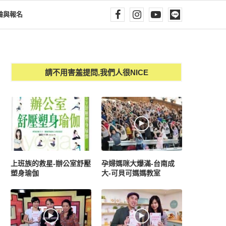
驗與報名
請不用害羞提問,我們人很NICE
上班族的救星-辦公室舒壓
孕婦媽咪大爆滿-台南成
塑身瑜伽
大-可貝可媽媽教室