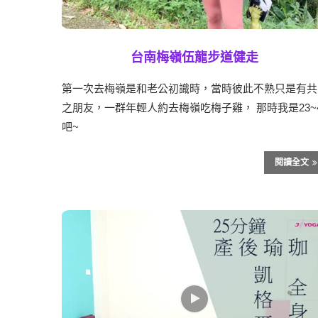
台南梅嶺伍龍步道健走
第一次去梅嶺是和老公初識時，當時彼此不熟只是有共
之朋友，一群年輕人約去梅嶺吃梅子雞， 那時我是23~
吧~
閱讀全文