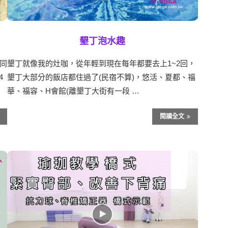
墾丁泡水趣
同
墾丁就像我的灶咖，從年輕到現在每年都要去上1~2回，
4
墾丁大部分的飯店都住過了(民宿不算)，悠活、夏都、福
華、福容、H會館(離墾丁大街有一段 …
閱讀全文