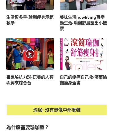
生活智多星-瑜珈瘦身示範
美味生活howliving百變
教學
過生活-瑜伽舒展塑出小蠻
腰
畫鬼臉抗力球-玩美的人類
自己的痠痛自己救-滾筒瑜
@緯來綜合台
伽瘦身全書
瑜珈~沒有想像中那麼難
為什麼需要瑜珈墊？