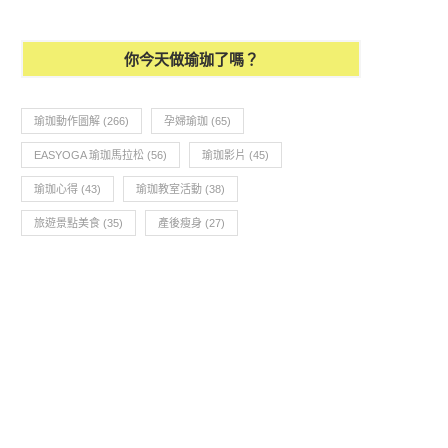
你今天做瑜珈了嗎？
瑜珈動作圖解
(266)
孕婦瑜珈
(65)
EASYOGA 瑜珈馬拉松
(56)
瑜珈影片
(45)
瑜珈心得
(43)
瑜珈教室活動
(38)
旅遊景點美食
(35)
產後瘦身
(27)