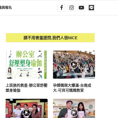
驗與報名
請不用害羞提問,我們人很NICE
上班族的救星-辦公室舒壓
孕婦媽咪大爆滿-台南成
塑身瑜伽
大-可貝可媽媽教室