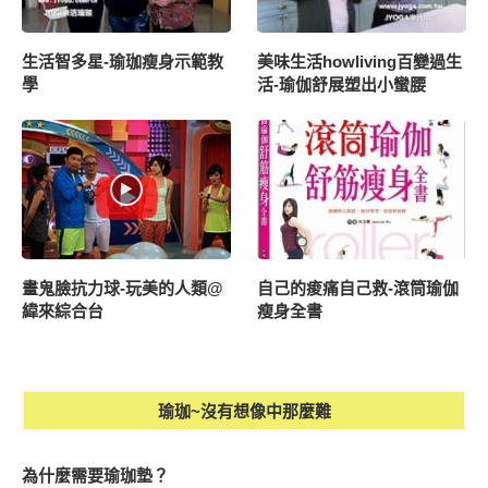
生活智多星-瑜珈瘦身示範教
美味生活howliving百變過生
學
活-瑜伽舒展塑出小蠻腰
畫鬼臉抗力球-玩美的人類@
自己的痠痛自己救-滾筒瑜伽
緯來綜合台
瘦身全書
瑜珈~沒有想像中那麼難
為什麼需要瑜珈墊？