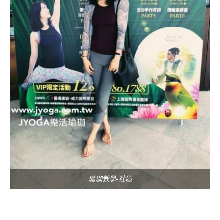
瑜珈教學-社區