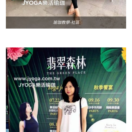
瑜珈教學-社區