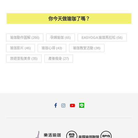
你今天做瑜珈了嗎？
瑜珈動作圖解
(266)
孕婦瑜珈
(65)
EASYOGA 瑜珈馬拉松
(56)
瑜珈影片
(45)
瑜珈心得
(43)
瑜珈教室活動
(38)
旅遊景點美食
(35)
產後瘦身
(27)