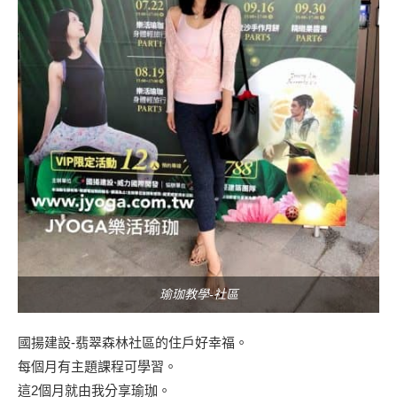
瑜珈教學-社區
國揚建設-翡翠森林社區的住戶好幸福。
每個月有主題課程可學習。
這2個月就由我分享瑜珈。