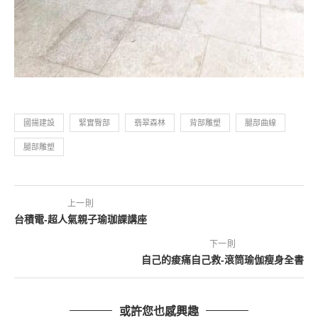
國揚建設
緊實臀部
翡翠森林
背部雕塑
腿部曲線
腿部雕塑
上一則
台積電-超人氣親子瑜珈課講座
下一則
自己的痠痛自己救-滾筒瑜伽瘦身全書
或許您也感興趣