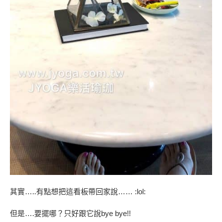
其實…..有點想把這看板帶回家說…… :lol:
但是….要擺哪？只好跟它說bye bye!!