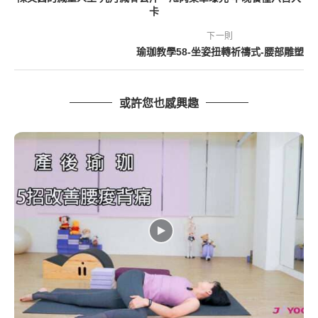
卡
下一則
瑜珈教學58-坐姿扭轉祈禱式-腰部雕塑
或許您也感興趣