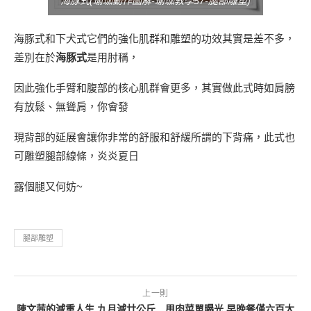
海豚式(瑜珈動作圖解-瑜珈教學57-腿部雕塑)
海豚式和下犬式它們的強化肌群和雕塑的功效其實是差不多，
差別在於
海豚式
是用肘稱，
因此強化手臂和腹部的核心肌群會更多，其實做此式時如肩膀
有放鬆、無聳肩，你會發
現背部的延展會讓你非常的舒服和舒緩所謂的下背痛，此式也
可雕塑腿部線條，炎炎夏日
露個腿又何妨~
腿部雕塑
上一則
陳文茜的減重人生 九月減廿公斤 甩肉菜單曝光 早晚餐僅六百大