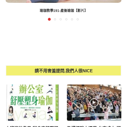
瑜珈教學191-產後瑜珈【影片】
請不用害羞提問,我們人很NICE