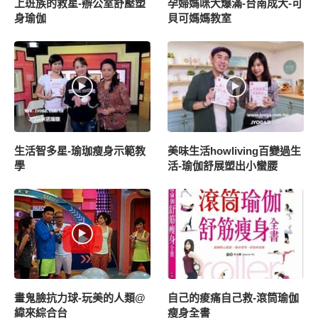
上班族的救星-辦公室舒壓塑
孕婦媽咪大爆滿-台南成大-可
身瑜伽
貝可媽媽教室
生活智多星-瑜珈瘦身示範教
美味生活howliving百變過生
學
活-瑜伽舒展塑出小蠻腰
畫鬼臉抗力球-玩美的人類@
自己的痠痛自己救-滾筒瑜伽
緯來綜合台
瘦身全書