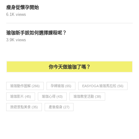
瘦身從懷孕開始
6.1K views
瑜珈新手該如何選擇課程呢？
3.9K views
你今天做瑜珈了嗎？
瑜珈動作圖解
(266)
孕婦瑜珈
(65)
EASYOGA 瑜珈馬拉松
(56)
瑜珈影片
(45)
瑜珈心得
(43)
瑜珈教室活動
(38)
旅遊景點美食
(35)
產後瘦身
(27)