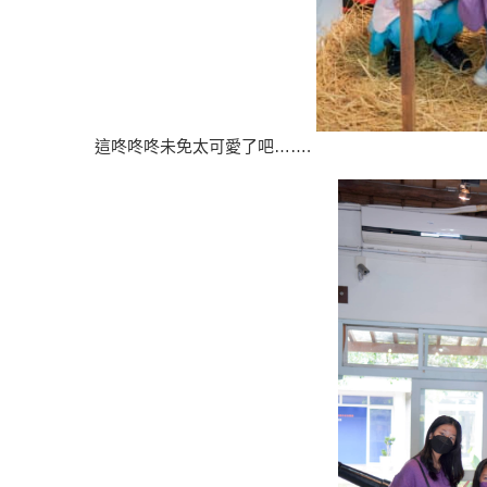
這咚咚咚未免太可愛了吧…….