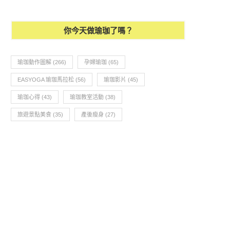
你今天做瑜珈了嗎？
瑜珈動作圖解
(266)
孕婦瑜珈
(65)
EASYOGA 瑜珈馬拉松
(56)
瑜珈影片
(45)
瑜珈心得
(43)
瑜珈教室活動
(38)
旅遊景點美食
(35)
產後瘦身
(27)