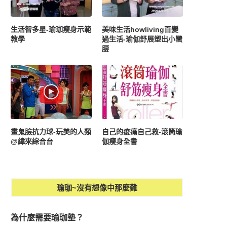
生活智多星-瑜珈瘦身示範
美味生活howliving百變
教學
過生活-瑜伽舒展塑出小蠻
腰
畫鬼臉抗力球-玩美的人類
自己的痠痛自己救-滾筒瑜
@緯來綜合台
伽瘦身全書
瑜珈~沒有想像中那麼難
為什麼需要瑜珈墊？