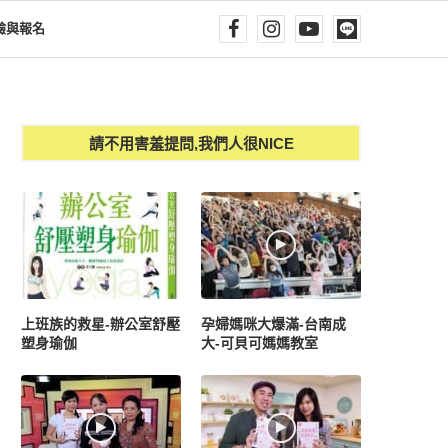
驗與報名
請不用害羞提問,我們人很NICE
上班族的救星-辦公室舒壓
孕婦媽咪大爆滿-台南成
塑身瑜伽
大-可貝可媽媽教室