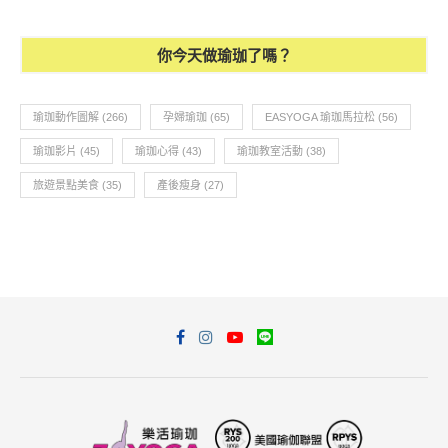
你今天做瑜珈了嗎？
瑜珈動作圖解
(266)
孕婦瑜珈
(65)
EASYOGA 瑜珈馬拉松
(56)
瑜珈影片
(45)
瑜珈心得
(43)
瑜珈教室活動
(38)
旅遊景點美食
(35)
產後瘦身
(27)