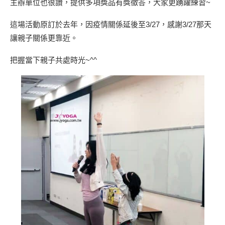
主辦單位也很讚，提供多項獎品有獎徵答，大家更踴躍練習~
這場活動原訂於去年，因疫情關係延後至3/27，感謝3/27那天
讓親子關係更靠近。
把握當下親子共處時光~^^