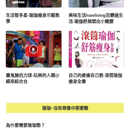
生活智多星-瑜珈瘦身示範教
美味生活howliving百變過生
學
活-瑜伽舒展塑出小蠻腰
畫鬼臉抗力球-玩美的人類@
自己的痠痛自己救-滾筒瑜伽
緯來綜合台
瘦身全書
瑜珈~沒有想像中那麼難
為什麼需要瑜珈墊？