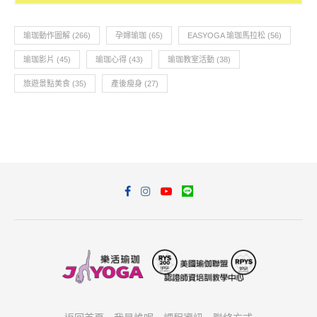
瑜珈動作圖解
(266)
孕婦瑜珈
(65)
EASYOGA 瑜珈馬拉松
(56)
瑜珈影片
(45)
瑜珈心得
(43)
瑜珈教室活動
(38)
旅遊景點美食
(35)
產後瘦身
(27)