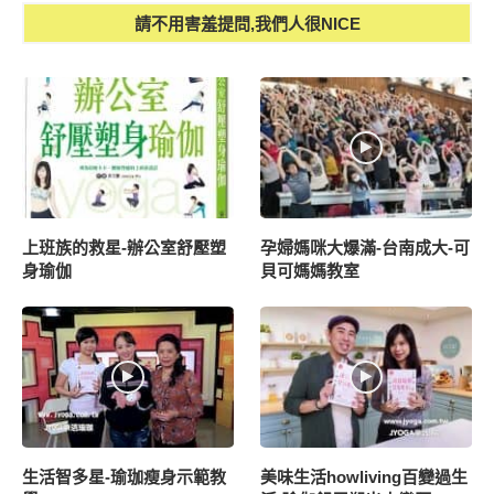
請不用害羞提問,我們人很NICE
上班族的救星-辦公室舒壓塑
孕婦媽咪大爆滿-台南成大-可
身瑜伽
貝可媽媽教室
生活智多星-瑜珈瘦身示範教
美味生活howliving百變過生