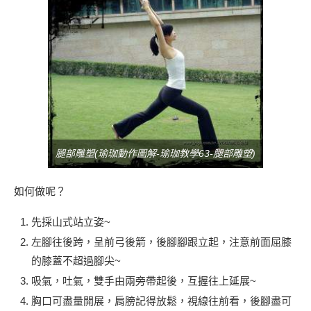
腿部雕塑(瑜珈動作圖解-瑜珈教學63-腿部雕塑)
如何做呢？
先採山式站立姿~
左腳往後跨，呈前弓後箭，後腳腳跟立起，注意前面屈膝
的膝蓋不超過腳尖~
吸氣，吐氣，雙手由兩旁帶起後，互握往上延展~
胸口可盡量開展，肩膀記得放鬆，視線往前看，後腳盡可