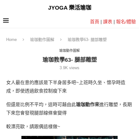
JYOGA 樂活瑜珈
首頁
|
課表
|
報名/體驗
Home
瑜珈動作圖解
瑜珈教學63- 腿部雕塑
瑜珈動作圖解
瑜珈教學63- 腿部雕塑
3.9K
views
女人最在意的應該是下半身居多吧~上班時久坐、懷孕時造
成，即使透過飲食控制瘦下來
但還是比例不平均，這時可藉由此
瑜珈動作來
進行雕塑，長期
下來您會發現腿部線條會變得
較漂亮歐，請跟偶這樣做~