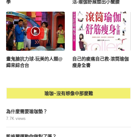
學
活-瑜伽舒展塑出小蠻腰
畫鬼臉抗力球-玩美的人類@
自己的痠痛自己救-滾筒瑜伽
緯來綜合台
瘦身全書
瑜珈~沒有想像中那麼難
為什麼需要瑜珈墊？
7.7K views
凱格爾運動你做對了嗎？