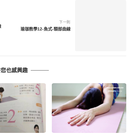
下一則
線
瑜珈教學12-魚式-頸部曲線
許您也感興趣