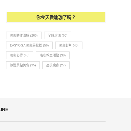
瑜珈教學94- PILATES-抗
你今天做瑜珈了嗎？
瑜珈動作圖解
(266)
孕婦瑜珈
(65)
EASYOGA 瑜珈馬拉松
(56)
瑜珈影片
(45)
瑜珈心得
(43)
瑜珈教室活動
(38)
旅遊景點美食
(35)
產後瘦身
(27)
LINE