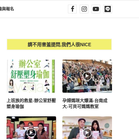
驗與報名
請不用害羞提問,我們人很NICE
上班族的救星-辦公室舒壓
孕婦媽咪大爆滿-台南成
塑身瑜伽
大-可貝可媽媽教室