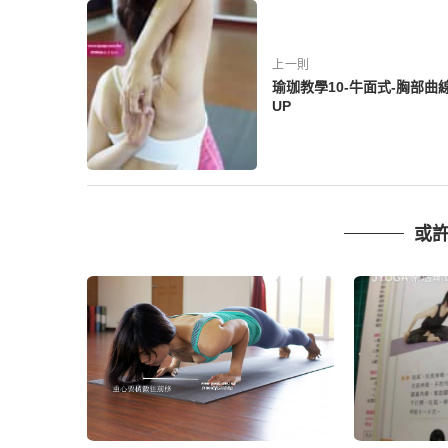
上一則
瑜珈教學10-牛面式-胸部曲
UP
或