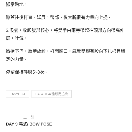
腳掌貼地，
膝蓋往後打直、延展，臀部、後大腿很有力量向上提~
3.吸氣，收起腹部核心，將雙手由兩旁帶起往頭部方向帶高伸
展，吐氣，
微抬下巴，肩膀放鬆，打開胸口，感覺雙腳有股向下扎根且穩
定的力量~
停留保持呼吸5~8次~
EASYOGA
EASYOGA 瑜珈馬拉松
上一則
DAY 9 弓式/ BOW POSE