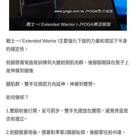
戰士ㄧ/ Extended Warrior I-JYOGA樂活瑜珈
戰士ㄧ/ Extended Warrior I主要強化下肢的力量和增加下半身
的穩定性，
前腳膝蓋彎曲是訓練到大腿前側肌肉群，後腳腳跟踩在墊子上
是伸展到腿後
腱肌群，雙手往頭部方向延伸，伸展到雙臂~
如何做呢？
1.雙腳前後打開，呈弓箭步，雙手先擺放在腰間，感覺骨盆是
否有擺正~
2.前腳膝蓋彎曲，膝蓋對準第2跟腳趾頭，後腳掌往前45度，