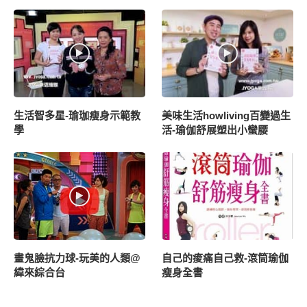
生活智多星-瑜珈瘦身示範教
美味生活howliving百變過生
學
活-瑜伽舒展塑出小蠻腰
畫鬼臉抗力球-玩美的人類@
自己的痠痛自己救-滾筒瑜伽
緯來綜合台
瘦身全書