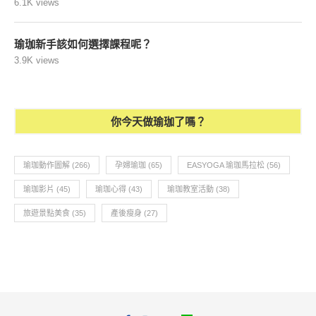
6.1K views
瑜珈新手該如何選擇課程呢？
3.9K views
你今天做瑜珈了嗎？
瑜珈動作圖解
(266)
孕婦瑜珈
(65)
EASYOGA 瑜珈馬拉松
(56)
瑜珈影片
(45)
瑜珈心得
(43)
瑜珈教室活動
(38)
旅遊景點美食
(35)
產後瘦身
(27)