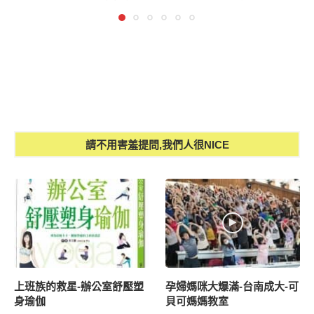
請不用害羞提問,我們人很NICE
上班族的救星-辦公室舒壓塑
孕婦媽咪大爆滿-台南成大-可
身瑜伽
貝可媽媽教室