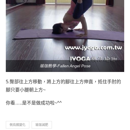
瑜珈教學-Fallen Angel Pose
5.臀部往上方移動，將上方的腳往上方伸直，抵住手肘的
腳只要小腿朝上方~
你看…..是不是做成功啦~^^
側烏鴉變化
瑜珈減肥