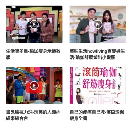
生活智多星-瑜珈瘦身示範教
美味生活howliving百變過生
學
活-瑜伽舒展塑出小蠻腰
畫鬼臉抗力球-玩美的人類@
自己的痠痛自己救-滾筒瑜伽
緯來綜合台
瘦身全書