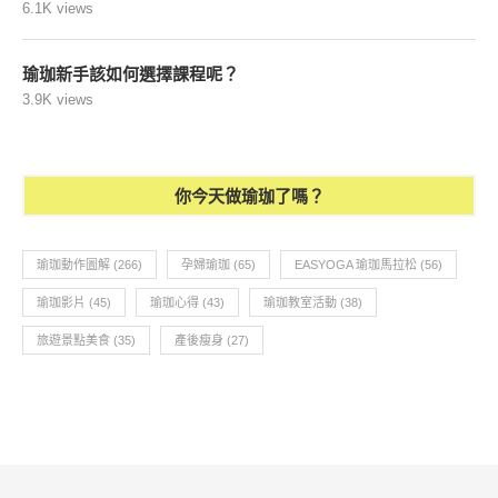
6.1K views
瑜珈新手該如何選擇課程呢？
3.9K views
你今天做瑜珈了嗎？
瑜珈動作圖解
(266)
孕婦瑜珈
(65)
EASYOGA 瑜珈馬拉松
(56)
瑜珈影片
(45)
瑜珈心得
(43)
瑜珈教室活動
(38)
旅遊景點美食
(35)
產後瘦身
(27)