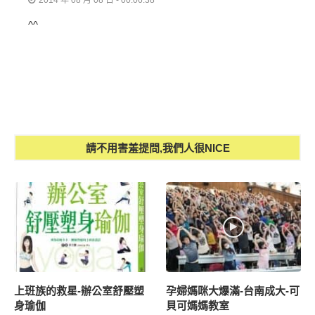
^^
請不用害羞提問,我們人很NICE
上班族的救星-辦公室舒壓塑
孕婦媽咪大爆滿-台南成大-可
身瑜伽
貝可媽媽教室