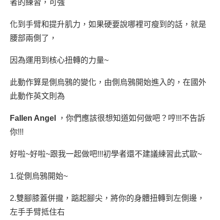
者的練習，可強
化到手臂和提升肌力
，如果硬要說哪裡可瘦到的話，就是
腰部兩側了，
因為運用到核心扭轉的力量~
此動作算是側烏鴉的變化，由側烏鴉開始進入的，在國外
此動作英文則為
Fallen Angel
，
你們應該很想知道如何做吧？哼!!!不告訴
你!!!
好啦~好啦~跟我一起做吧!!!初學者還不建議練習此式歐~
1.從側烏鴉開始~
2.雙腳膝蓋併攏，踮起腳尖，將你的身體扭轉到左側邊，
左手手臂抵住右