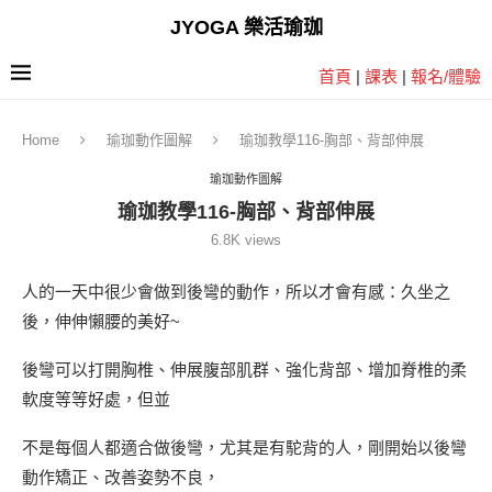
JYOGA 樂活瑜珈
首頁
|
課表
|
報名/體驗
Home
瑜珈動作圖解
瑜珈教學116-胸部、背部伸展
瑜珈動作圖解
瑜珈教學116-胸部、背部伸展
6.8K
views
人的一天中很少會做到後彎的動作，所以才會有感：久坐之
後，伸伸懶腰的美好~
後彎可以打開胸椎、伸展腹部肌群、強化背部、增加脊椎的柔
軟度等等好處，但並
不是每個人都適合做後彎，尤其是有駝背的人，剛開始以後彎
動作矯正、改善姿勢不良，