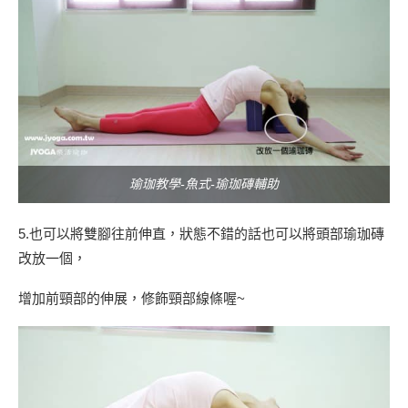
瑜珈教學-魚式-瑜珈磚輔助
5.也可以將雙腳往前伸直，狀態不錯的話也可以將頭部瑜珈磚
改放一個，
增加前頸部的伸展，修飾頸部線條喔~