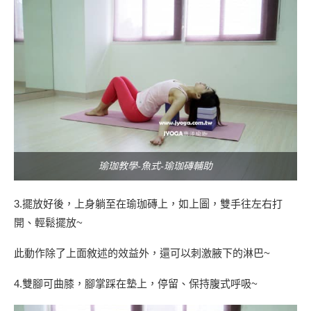
瑜珈教學-魚式-瑜珈磚輔助
3.擺放好後，上身躺至在瑜珈磚上，如上圖，雙手往左右打
開、輕鬆擺放~
此動作除了上面敘述的效益外，還可以刺激腋下的淋巴~
4.雙腳可曲膝，腳掌踩在墊上，停留、保持腹式呼吸~