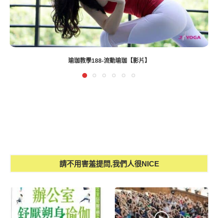
請不用害羞提問,我們人很NICE
上班族的救星-辦公室舒壓塑
孕婦媽咪大爆滿-台南成大-可
身瑜伽
貝可媽媽教室