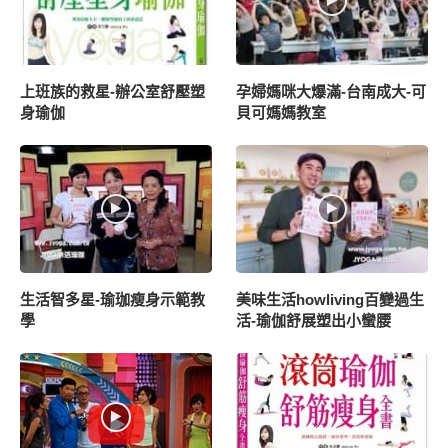
生活智多星-瑜珈瘦身示範教
美味生活howliving百變過生
學
活-瑜伽舒展塑出小蠻腰
畫鬼臉抗力球-玩美的人類@
自己的痠痛自己救-滾筒瑜伽
緯來綜合台
瘦身全書
瑜珈~沒有想像中那麼難
為什麼需要瑜珈墊？
7.7K views