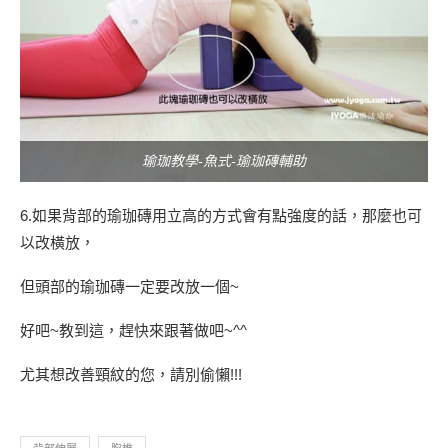
瑜珈教學-魚式-瑜珈磚輔助
6.如果背部的瑜珈磚用立高的方式會有點強度的話，那麼也可
以改橫放，
但頭部的瑜珈磚一定要改放一個~
好吧~教到這，趕快來跟著做吧~^^
尤其想改善頸紋的您，請別偷懶!!!