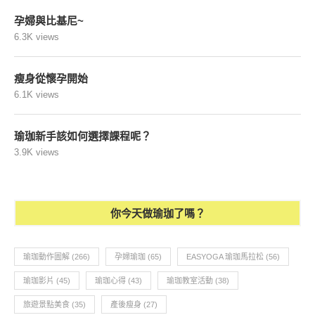
你今天做瑜珈了嗎？
瑜珈動作圖解
(266)
孕婦瑜珈
(65)
EASYOGA 瑜珈馬拉松
(56)
瑜珈影片
(45)
瑜珈心得
(43)
瑜珈教室活動
(38)
旅遊景點美食
(35)
產後瘦身
(27)