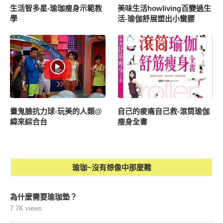
生活智多星-瑜珈瘦身示範教
美味生活howliving百變過生
學
活-瑜伽舒展塑出小蠻腰
畫鬼臉抗力球-玩美的人類@
自己的痠痛自己救-滾筒瑜伽
緯來綜合台
瘦身全書
瑜珈~沒有想像中那麼難
為什麼需要瑜珈墊？
7.7K views