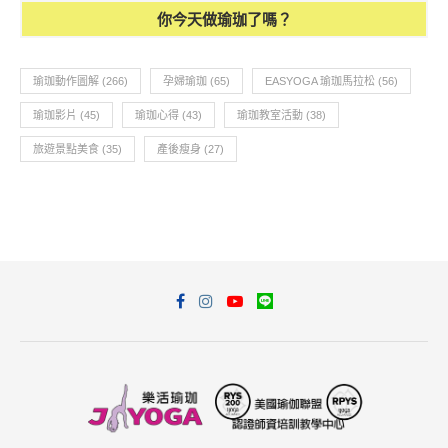
你今天做瑜珈了嗎？
瑜珈動作圖解
(266)
孕婦瑜珈
(65)
EASYOGA 瑜珈馬拉松
(56)
瑜珈影片
(45)
瑜珈心得
(43)
瑜珈教室活動
(38)
旅遊景點美食
(35)
產後瘦身
(27)