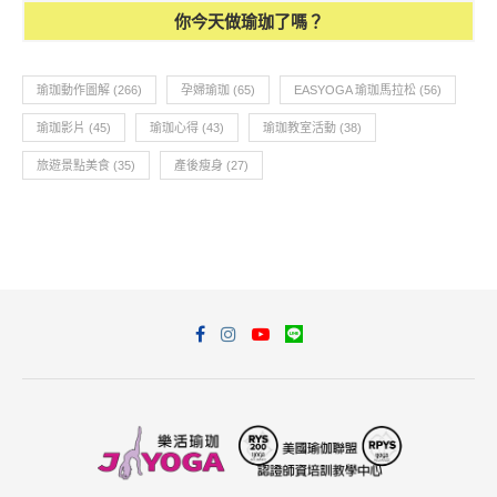
你今天做瑜珈了嗎？
瑜珈動作圖解
(266)
孕婦瑜珈
(65)
EASYOGA 瑜珈馬拉松
(56)
瑜珈影片
(45)
瑜珈心得
(43)
瑜珈教室活動
(38)
旅遊景點美食
(35)
產後瘦身
(27)