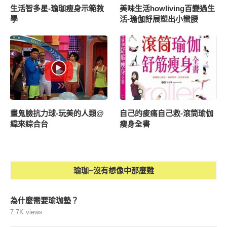
生活智多星-瑜珈瘦身示範教
美味生活howliving百變過生
學
活-瑜伽舒展塑出小蠻腰
畫鬼臉抗力球-玩美的人類@
自己的痠痛自己救-滾筒瑜伽
緯來綜合台
瘦身全書
瑜珈~沒有想像中那麼難
為什麼需要瑜珈墊？
7.7K views