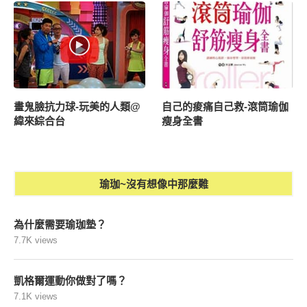
畫鬼臉抗力球-玩美的人類@
自己的痠痛自己救-滾筒瑜伽
緯來綜合台
瘦身全書
瑜珈~沒有想像中那麼難
為什麼需要瑜珈墊？
7.7K views
凱格爾運動你做對了嗎？
7.1K views