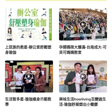
上班族的救星-辦公室舒壓塑
孕婦媽咪大爆滿-台南成大-可
身瑜伽
貝可媽媽教室
生活智多星-瑜珈瘦身示範教
美味生活howliving百變過生
學
活-瑜伽舒展塑出小蠻腰