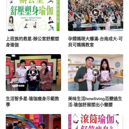
上班族的救星-辦公室舒壓塑
孕婦媽咪大爆滿-台南成大-可
身瑜伽
貝可媽媽教室
生活智多星-瑜珈瘦身示範教
美味生活howliving百變過生
學
活-瑜伽舒展塑出小蠻腰