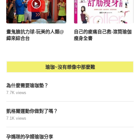
畫鬼臉抗力球-玩美的人類@
自己的痠痛自己救-滾筒瑜伽
緯來綜合台
瘦身全書
瑜珈~沒有想像中那麼難
為什麼需要瑜珈墊？
7.7K views
凱格爾運動你做對了嗎？
7.1K views
孕媽咪的孕婦瑜珈分享