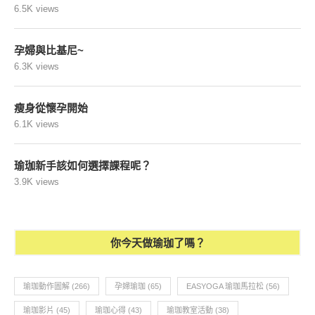
6.5K views
孕婦與比基尼~
6.3K views
瘦身從懷孕開始
6.1K views
瑜珈新手該如何選擇課程呢？
3.9K views
你今天做瑜珈了嗎？
瑜珈動作圖解
(266)
孕婦瑜珈
(65)
EASYOGA 瑜珈馬拉松
(56)
瑜珈影片
(45)
瑜珈心得
(43)
瑜珈教室活動
(38)