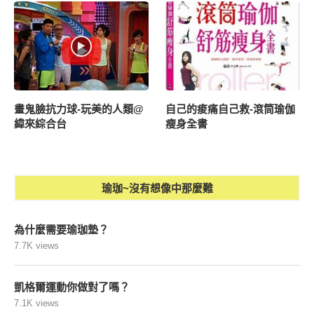
畫鬼臉抗力球-玩美的人類@
自己的痠痛自己救-滾筒瑜伽
緯來綜合台
瘦身全書
瑜珈~沒有想像中那麼難
為什麼需要瑜珈墊？
7.7K views
凱格爾運動你做對了嗎？
7.1K views