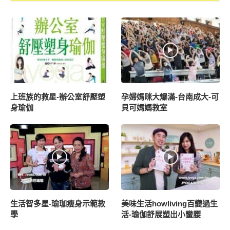
上班族的救星-辦公室舒壓塑
孕婦媽咪大爆滿-台南成大-可
身瑜伽
貝可媽媽教室
生活智多星-瑜珈瘦身示範教
美味生活howliving百變過生
學
活-瑜伽舒展塑出小蠻腰