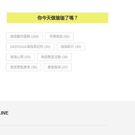
你今天做瑜珈了嗎？
瑜珈動作圖解
(266)
孕婦瑜珈
(65)
EASYOGA 瑜珈馬拉松
(56)
瑜珈影片
(45)
瑜珈心得
(43)
瑜珈教室活動
(38)
旅遊景點美食
(35)
產後瘦身
(27)
LINE