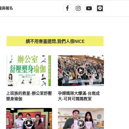
驗與報名
請不用害羞提問,我們人很NICE
上班族的救星-辦公室舒壓
孕婦媽咪大爆滿-台南成
塑身瑜伽
大-可貝可媽媽教室