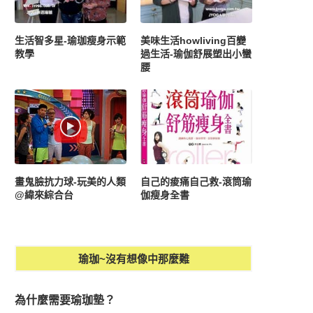
生活智多星-瑜珈瘦身示範
美味生活howliving百變
教學
過生活-瑜伽舒展塑出小蠻
腰
畫鬼臉抗力球-玩美的人類
自己的痠痛自己救-滾筒瑜
@緯來綜合台
伽瘦身全書
瑜珈~沒有想像中那麼難
為什麼需要瑜珈墊？