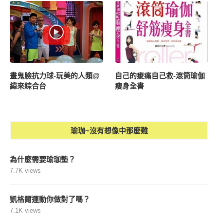
畫鬼臉抗力球-玩美的人類@
自己的痠痛自己救-滾筒瑜伽
緯來綜合台
瘦身全書
瑜珈~沒有想像中那麼難
為什麼需要瑜珈墊？
7.7K views
凱格爾運動你做對了嗎？
7.1K views