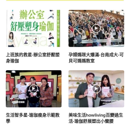
上班族的救星-辦公室舒壓塑
孕婦媽咪大爆滿-台南成大-可
身瑜伽
貝可媽媽教室
生活智多星-瑜珈瘦身示範教
美味生活howliving百變過生
學
活-瑜伽舒展塑出小蠻腰