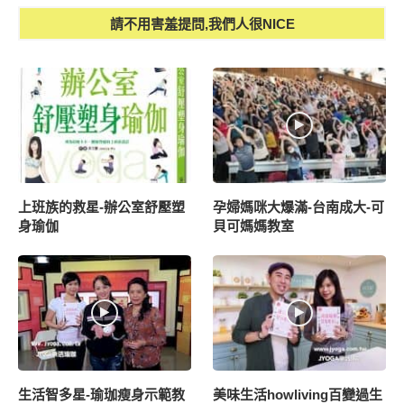
請不用害羞提問,我們人很NICE
上班族的救星-辦公室舒壓塑
孕婦媽咪大爆滿-台南成大-可
身瑜伽
貝可媽媽教室
生活智多星-瑜珈瘦身示範教
美味生活howliving百變過生