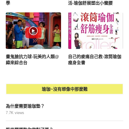
學
活-瑜伽舒展塑出小蠻腰
畫鬼臉抗力球-玩美的人類@
自己的痠痛自己救-滾筒瑜伽
緯來綜合台
瘦身全書
瑜珈~沒有想像中那麼難
為什麼需要瑜珈墊？
7.7K views