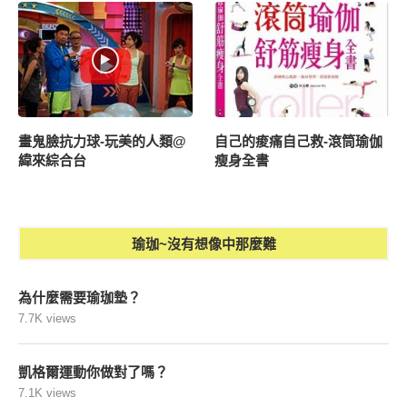
畫鬼臉抗力球-玩美的人類@
自己的痠痛自己救-滾筒瑜伽
緯來綜合台
瘦身全書
瑜珈~沒有想像中那麼難
為什麼需要瑜珈墊？
7.7K views
凱格爾運動你做對了嗎？
7.1K views