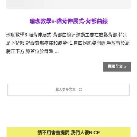
瑜珈教學6-貓背伸展式-背部曲線
瑜珈教學6-貓背伸展式-背部曲線這運動主要在放鬆背部,特別
是下背部,舒緩背部疼痛和疲勞~1.自四足跪姿開始,手放置於肩
膀正下方,膝蓋位於骨盤 …
閱讀全文
載入更多文章
請不用害羞提問,我們人很NICE