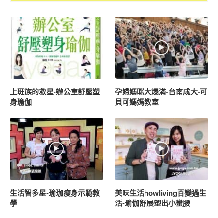
上班族的救星-辦公室舒壓塑
孕婦媽咪大爆滿-台南成大-可
身瑜伽
貝可媽媽教室
生活智多星-瑜珈瘦身示範教
美味生活howliving百變過生
學
活-瑜伽舒展塑出小蠻腰