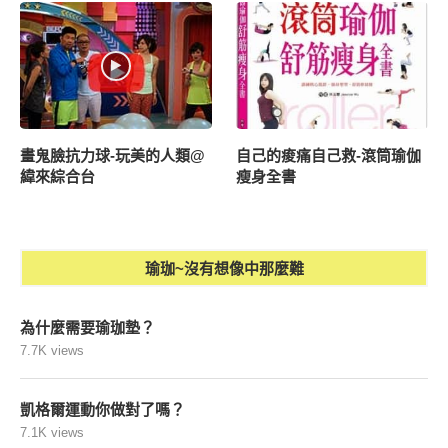
畫鬼臉抗力球-玩美的人類@
自己的痠痛自己救-滾筒瑜伽
緯來綜合台
瘦身全書
瑜珈~沒有想像中那麼難
為什麼需要瑜珈墊？
7.7K views
凱格爾運動你做對了嗎？
7.1K views