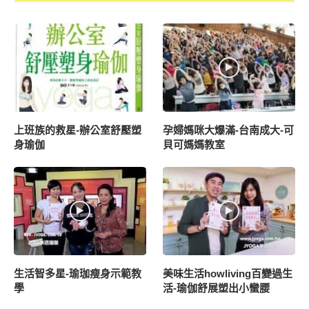
上班族的救星-辦公室舒壓塑
孕婦媽咪大爆滿-台南成大-可
身瑜伽
貝可媽媽教室
生活智多星-瑜珈瘦身示範教
美味生活howliving百變過生
學
活-瑜伽舒展塑出小蠻腰