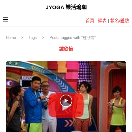
JYOGA 樂活瑜珈
首頁
|
課表
|
報名/體驗
Home
Tags
Posts tagged with "鍾欣怡"
鍾欣怡