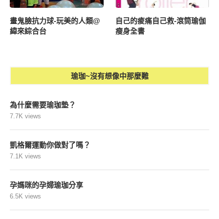
畫鬼臉抗力球-玩美的人類@
自己的痠痛自己救-滾筒瑜伽
緯來綜合台
瘦身全書
瑜珈~沒有想像中那麼難
為什麼需要瑜珈墊？
7.7K views
凱格爾運動你做對了嗎？
7.1K views
孕媽咪的孕婦瑜珈分享
6.5K views