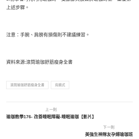
上述步驟。
注意：手腕、肩膀有損傷則不建議練習。
資料來源:滾筒瑜珈舒筋瘦身全書
滾筒瑜珈舒筋瘦身全書
烏鴉式
上一則
瑜珈教學176- 改善睡眠障礙-睡眠瑜珈【影片】
下一則
美強生神隊友孕婦瑜珈班