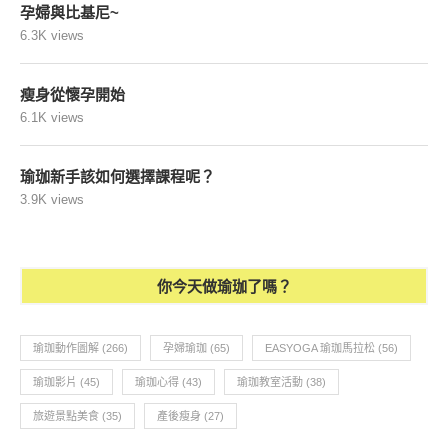
孕婦與比基尼~
6.3K views
瘦身從懷孕開始
6.1K views
瑜珈新手該如何選擇課程呢？
3.9K views
你今天做瑜珈了嗎？
瑜珈動作圖解
(266)
孕婦瑜珈
(65)
EASYOGA 瑜珈馬拉松
(56)
瑜珈影片
(45)
瑜珈心得
(43)
瑜珈教室活動
(38)
旅遊景點美食
(35)
產後瘦身
(27)