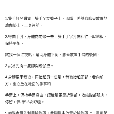
1.雙手打開肩寬，雙手至於墊子上，深蹲，將雙腳腳尖放置於
瑜伽墊上，上身往前。
2.彎曲手肘，身體向前傾一些，雙手手掌打開和往下壓地板，
保持平衡，
試找一個注視點，幫助身體平衡，膝蓋放置手臂的後側。
3.試著先將一隻腳開瑜伽墊。
4.身體更平穩後，再抬起另一隻腳，稍微抬起頭部，看向前
方，重心放在地面的手掌和
手臂上，保持手臂彎曲，讓雙腳更靠近臀部，收縮腹部肌肉，
停留，保持5-6次呼吸。
5.初學者可先利用瑜伽磚，雙腳腳尖放置於瑜伽磚上，重覆第