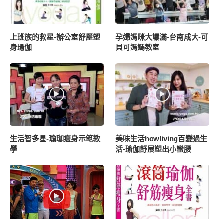
上班族的救星-辦公室舒壓塑
孕婦媽咪大爆滿-台南成大-可
身瑜伽
貝可媽媽教室
生活智多星-瑜珈瘦身示範教
美味生活howliving百變過生
學
活-瑜伽舒展塑出小蠻腰